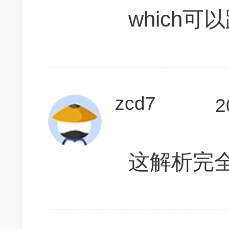
which
zcd7
2
这解析完