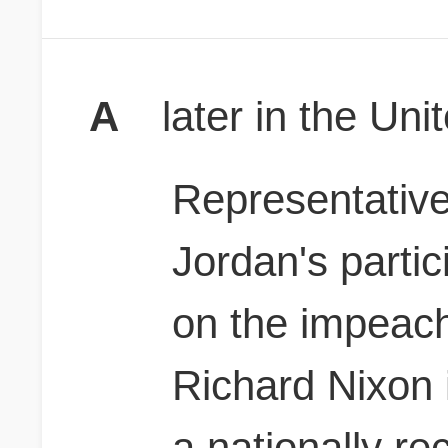
A
later in the Un
Representative
Jordan's partic
on the impeac
Richard Nixon
a nationally re