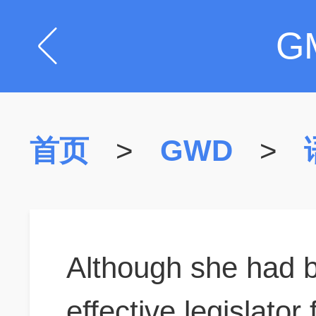
G
首页
>
GWD
>
Although she had 
effective legislator