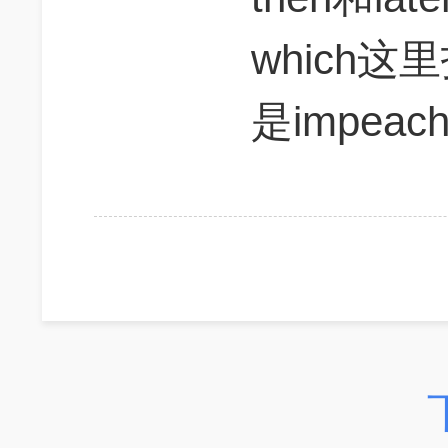
which这
是impeach