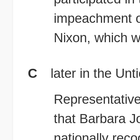
impeachment o
Nixon, which 
C
later in the Un
Representatives
that Barbara 
nationally reco