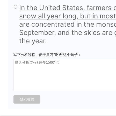
In the United States, farmers 
snow all year long, but in most
are concentrated in the mons
September, and the skies are g
the year.
写下分析过程，便于复习“吃透”这个句子：