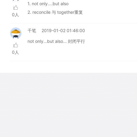
1. not only....but also
2. reconcile 与 together重复
0人
千笔
2019-01-02 01:46:00
not only...but also... 封闭平行
0人