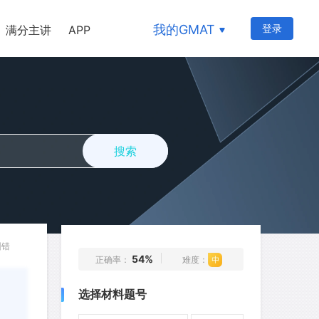
222
223
224
225
226
我的GMAT
登录
满分主讲
APP
227
228
229
230
231
231
232
233
234
235
236
237
238
239
240
241
242
243
244
245
搜索
246
247
248
249
250
251
252
253
254
255
256
257
258
259
260
261
262
263
264
265
纠错
54%
正确率：
难度：
266
267
268
269
270
选择材料题号
271
272
273
274
275