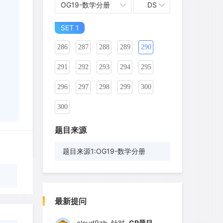
OG19-数学分册
DS
276
277
278
279
280
281
SET 1
282
283
284
285
286
287
288
289
290
291
292
293
294
295
296
297
298
299
300
300
题目来源
题目来源1:OG19-数学分册
wyq517
针对
CR题目
发表了一个提问
去解答>>
最新提问
cloud9zh
针对
CR题目