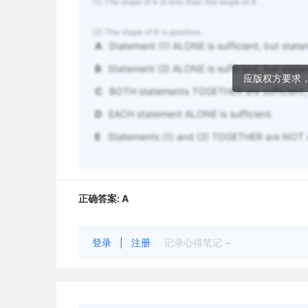
(1) The slope of k is less than the slope of € .
(2) The slope of € is positive.
A
Statement (1) ALONE is sufficient, but statem
B
Statement (2) ALONE is sufficient, but stateme
应版权方要求
C
BOTH statements TOGETHER are sufficient, 
D
EACH statement ALONE is sufficient.
E
Statements (1) and (2) TOGETHER are NOT su
正确答案:
A
登录
|
注册
记录心得笔记 ~