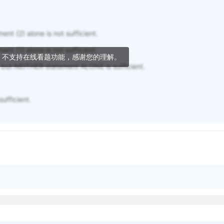
ent (2) alone is not sufficient.
nt (1) alone is not sufficient.
，不支持在线看题功能，感谢您的理解。
but NEITHER statement ALONE is sufficient.
fficient.