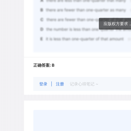
A
there are less than one-quarter that many
B
there are fewer than one-quarter as many
C
there are fewer than one-quarter of that a
应版权方要求
D
the number is less than one-quarter the am
E
it is less than one-quarter of that amount
分
正确答案:
B
登录
|
注册
记录心得笔记 ~