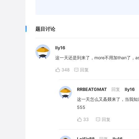
题目讨论
lly16
这一天还是到来了，more不用加than了，as
348
回复
RRBEATGMAT
回复
lly16
这一天怎么又叒叕来了，当我知
555
33
回复
LeiSir88
回复
lly16