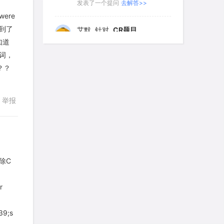
发表了一个提问
去解答>>
were
191
192
193
194
195
边提到了
艾默
针对
CR题目
回复
196
197
198
199
200
你知道
发表了一个提问
去解答>>
词，
201
202
203
204
205
？？
yfwang68
针对
CR题目
206
207
208
209
210
发表了一个提问
去解答>>
211
212
213
214
215
举报
考gt
针对
CR题目
216
217
218
219
220
发表了一个提问
去解答>>
221
222
223
224
225
想成功吗
针对
DS题目
226
227
228
229
230
刪除C
发表了一个提问
去解答>>
回复
231
232
233
234
235
r
皮
针对
DS题目
236
237
238
239
240
发表了一个提问
去解答>>
39;s
241
242
243
244
245