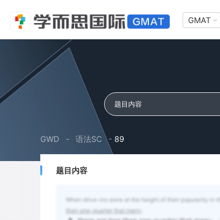
GMAT
GWD
-
语法SC
-
89
题目内容
When drive-ins were at the height of their popularity in 
than one-quarter that many
.