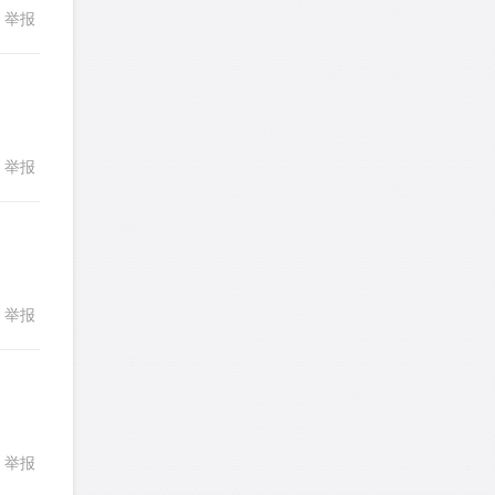
举报
LotusShen
针对
CR题目
246
247
248
249
250
发表了一个提问
去解答>>
251
252
253
254
255
a89352815521
针对
CR题目
256
257
258
259
260
发表了一个提问
去解答>>
举报
261
262
263
264
265
回复
sybil上700
针对
RC题目
266
267
268
269
270
发表了一个提问
去解答>>
271
272
273
274
275
Booyah
针对
RC题目
276
277
278
279
280
举报
回复
发表了一个提问
去解答>>
281
282
283
284
285
TangYeeChing
针对
DS题目
286
287
288
289
290
发表了一个提问
去解答>>
291
292
293
294
295
举报
回复
stemymila
针对
RC题目
296
297
298
299
300