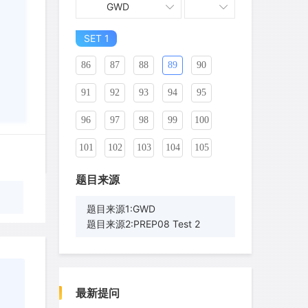
GWD
76
77
78
79
80
81
SET 1
82
83
84
85
86
87
88
89
90
91
92
93
94
95
96
97
98
99
100
101
102
103
104
105
106
107
108
109
110
题目来源
111
112
113
114
115
题目来源1:GWD
题目来源2:PREP08 Test 2
116
117
118
119
120
121
122
123
124
125
wyq517
针对
CR题目
126
127
128
129
130
发表了一个提问
去解答>>
最新提问