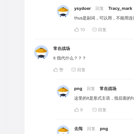
ysydoer
回复
Tracy_mark
thus是副词，可以用，不能用连
10
回复
常在战场
it 指代什么？？？
赞
回复
png
回复
常在战场
这里的it是形式主语，指后面的for th
9
回复
去闯
回复
png