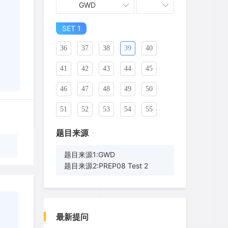
GWD
26
27
28
29
30
31
SET 1
32
33
34
35
36
37
38
39
40
41
42
43
44
45
46
47
48
49
50
51
52
53
54
55
56
57
58
59
60
题目来源
61
62
63
64
65
题目来源1:GWD
题目来源2:PREP08 Test 2
66
67
68
69
70
71
72
73
74
75
wyq517
针对
CR题目
76
77
78
79
80
发表了一个提问
去解答>>
最新提问