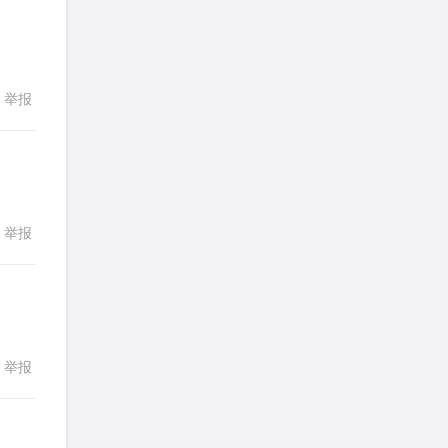
LotusShen
针对
CR题目
196
197
198
199
200
发表了一个提问
去解答>>
201
202
203
204
205
a89352815521
针对
CR题目
举报
回复
206
207
208
209
210
发表了一个提问
去解答>>
211
212
213
214
215
sybil上700
针对
RC题目
216
217
218
219
220
发表了一个提问
去解答>>
221
222
223
224
225
举报
回复
Booyah
针对
RC题目
226
227
228
229
230
发表了一个提问
去解答>>
231
232
233
234
235
TangYeeChing
针对
DS题目
236
237
238
239
240
举报
回复
发表了一个提问
去解答>>
241
242
243
244
245
stemymila
针对
RC题目
246
247
248
249
250