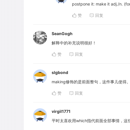
postpone it: make it adj./n. (for
赞
回复
SeanGogh
解释中的补充说明很好！
赞
回复
slgbond
making修饰的是前面整句，这件事儿使得
赞
回复
virgil1771
平时太喜欢用which指代前面全部事情，这