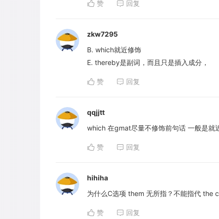
赞
回复
zkw7295
B. which就近修饰
E. thereby是副词，而且只是插入成分，
赞
回复
qqjjtt
which 在gmat尽量不修饰前句话 一般是
赞
回复
hihiha
为什么C选项 them 无所指？不能指代 the c
赞
回复