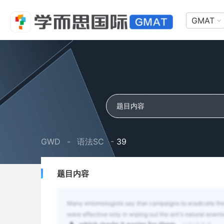
GMAT
GWD
-
语法SC
-
39
题目内容
Many entomologists say that campaigns to eradicate the 
were effective only in wiping out the ant's natural enem