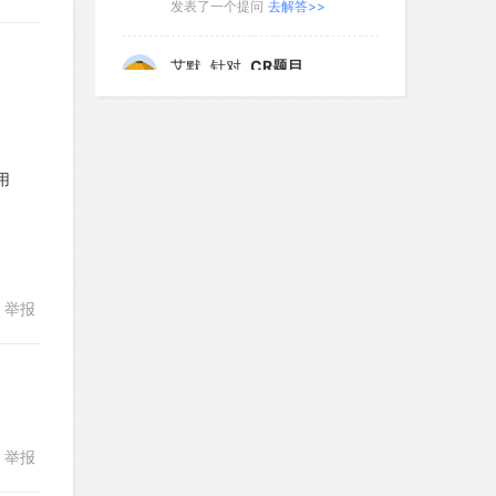
发表了一个提问
去解答>>
141
142
143
144
145
艾默
针对
CR题目
146
147
148
149
150
发表了一个提问
去解答>>
151
152
153
154
155
回复
yfwang68
针对
CR题目
156
157
158
159
160
用
发表了一个提问
去解答>>
161
162
163
164
165
考gt
针对
CR题目
166
167
168
169
170
发表了一个提问
去解答>>
举报
171
172
173
174
175
想成功吗
针对
DS题目
176
177
178
179
180
发表了一个提问
去解答>>
181
182
183
184
185
皮
针对
DS题目
186
187
188
189
190
发表了一个提问
去解答>>
举报
回复
191
192
193
194
195