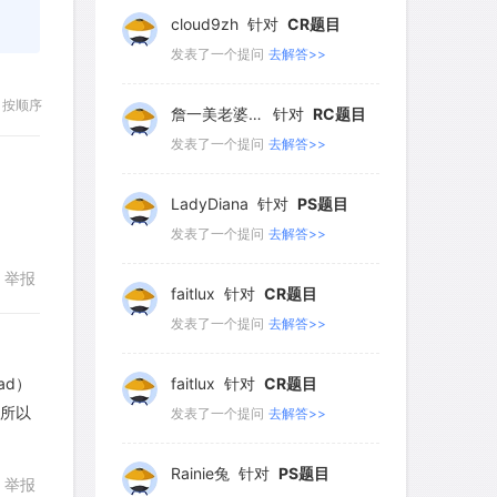
81
82
83
84
85
cloud9zh
针对
CR题目
86
87
88
89
90
发表了一个提问
去解答>>
91
92
93
94
95
按顺序
詹一美老婆不认输
针对
RC题目
96
97
98
99
100
发表了一个提问
去解答>>
101
102
103
104
105
LadyDiana
针对
PS题目
106
107
108
109
110
发表了一个提问
去解答>>
111
112
113
114
115
举报
faitlux
针对
CR题目
116
117
118
119
120
发表了一个提问
去解答>>
121
122
123
124
125
ead）
faitlux
针对
CR题目
126
127
128
129
130
，所以
发表了一个提问
去解答>>
回复
131
132
133
134
135
Rainie兔
针对
PS题目
举报
136
137
138
139
140