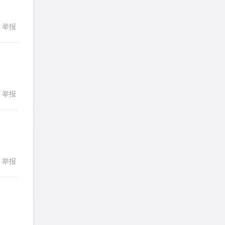
发表了一个提问
去解答>>
251
252
253
254
255
举报
回复
熊熊熊熊熊熊熊熊
针对
CR题目
256
257
258
259
260
发表了一个提问
去解答>>
261
262
263
264
265
yysxyzs
针对
RC题目
266
267
268
269
270
发表了一个提问
去解答>>
271
272
273
274
275
举报
回复
wyq517
针对
CR题目
276
277
278
279
280
发表了一个提问
去解答>>
281
282
283
284
285
cloud9zh
针对
CR题目
286
287
288
289
290
举报
回复
发表了一个提问
去解答>>
291
292
293
294
295
詹一美老婆不认输
针对
RC题目
296
297
298
299
300
发表了一个提问
去解答>>
301
302
303
304
305