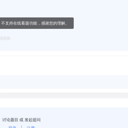
，不支持在线看题功能，感谢您的理解。
该选项
讨论题目 或 发起提问
登录
|
注册