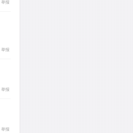
举报
回复
LadyDiana
针对
PS题目
306
307
308
309
310
发表了一个提问
去解答>>
311
312
313
314
315
faitlux
针对
CR题目
316
317
318
319
320
发表了一个提问
去解答>>
321
322
323
324
325
回复
举报
faitlux
针对
CR题目
326
327
328
329
330
发表了一个提问
去解答>>
331
332
333
334
335
Rainie兔
针对
PS题目
336
发表了一个提问
去解答>>
举报
回复
艾默
针对
CR题目
发表了一个提问
去解答>>
yfwang68
针对
CR题目
举报
回复
发表了一个提问
去解答>>