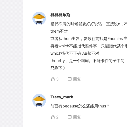
桃桃桃乐斯
指代不清的时候就要好好说话，直接说n，不要用代
them不对
或者从them出发，复数往前找是Enemie
再者which不能指代整件事，只能指代某个
which指代不正确 AB都不对
thereby，是一个副词。不能卡在句子中间
只剩下D
3
回复
Tracy_mark
前面有because怎么还能用thus？
2
回复