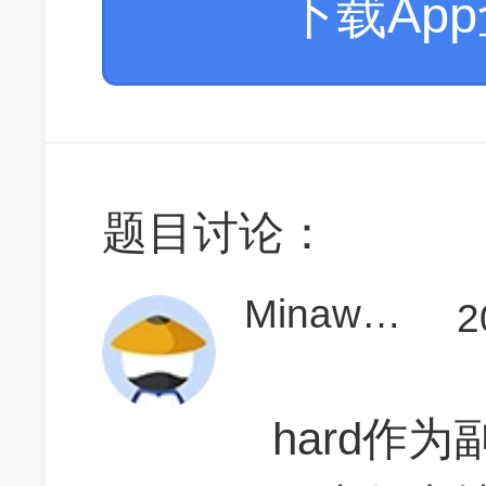
下载Ap
题目讨论：
Minawang
2
hard作