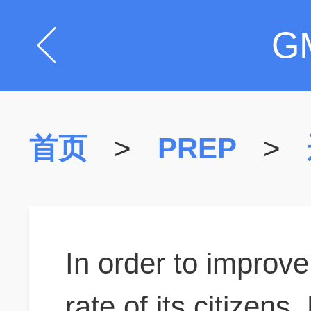
G
首页
>
PREP
>
In order to improve
rate of its citizen