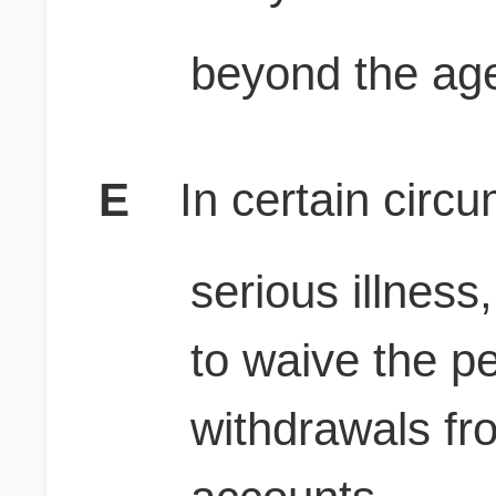
beyond the age 
E
In certain circ
serious illnes
to waive the pe
withdrawals fr