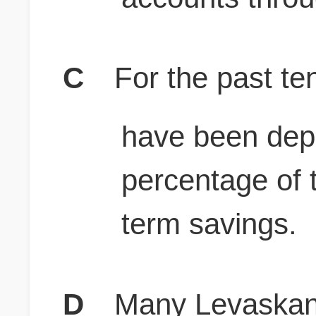
C
For the past t
have been depo
percentage of t
term savings.
D
Many Levaskans