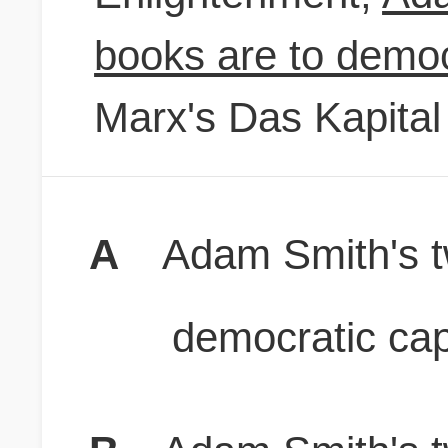
books are to democ
Marx's Das Kapital 
A
Adam Smith's t
democratic cap