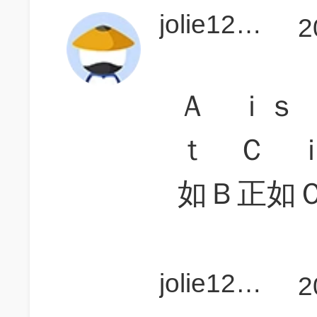
jolie123456
2
Ａ ｉｓ
ｔ Ｃ 
如Ｂ正如
jolie123456
2