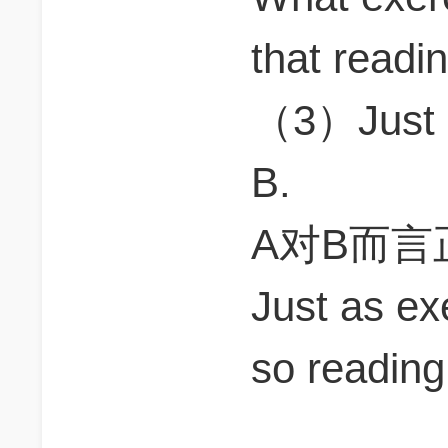
that readin
（3）Just as
B.
A对B而言
Just as exe
so reading