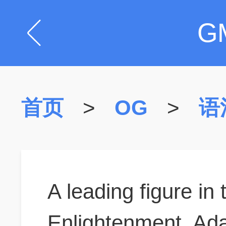
G
首页
>
OG
>
语
A leading figure in 
Enlightenment,
Ada