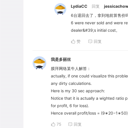
LydiaCC
回复
jessicacho
6台退回去了，拿到地前算售价吗？不是从i
6 were never sold and were ret
dealer&#39;s initial cost。
赞
回复
我是多丽丝
膜拜网络某牛人解答：
actually, if one could visualize this probl
any dirty calculations.
Here is my 30 sec approach:
Notice that it is actually a wighted rati
for profit, 6 for loss).
Hence overall profit/loss = (9∗20−1∗50
75
回复