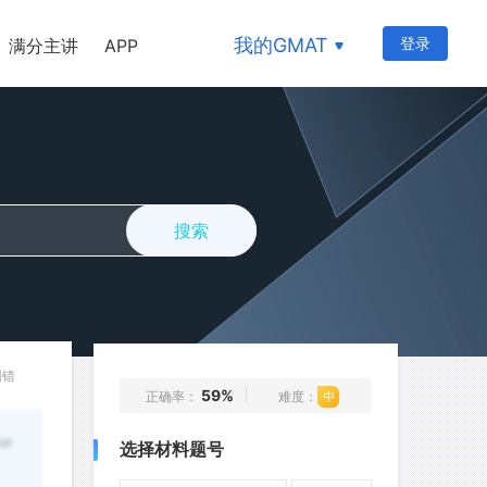
126
127
128
129
130
我的GMAT
登录
满分主讲
APP
131
132
133
134
135
136
137
138
139
140
141
142
143
144
145
146
147
148
149
150
搜索
151
152
153
154
155
156
157
158
159
160
161
162
163
164
165
166
167
168
169
170
纠错
59%
正确率：
难度：
171
172
173
174
175
al
选择材料题号
176
177
178
179
180