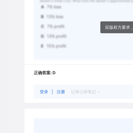
dealer's initial cost. What was the dealer's approximate pr
A
7% loss
B
13% loss
C
7% profit
应版权方要求
D
13% profit
E
15% profit
正确答案:
D
登录
|
注册
记录心得笔记 ~