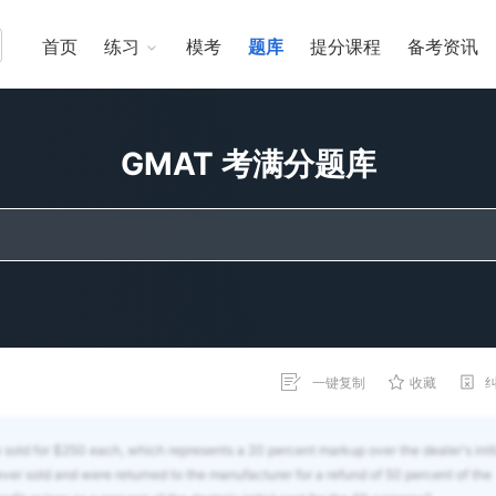
首页
练习
模考
题库
提分课程
备考资讯
GMAT 考满分题库
一键复制
收藏
old for $250 each, which represents a 20 percent markup over the dealer's initi
ver sold and were returned to the manufacturer for a refund of 50 percent of the