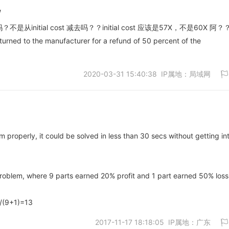
w
nitial cost 减去吗？？initial cost 应该是57X，不是60X 阿？
urned to the manufacturer for a refund of 50 percent of the
取消
2020-03-31 15:40:38 IP属地：局域网
em properly, it could be solved in less than 30 secs without getting in
取消
o problem, where 9 parts earned 20% profit and 1 part earned 50% loss
)/(9+1)=13
2017-11-17 18:18:05 IP属地：广东