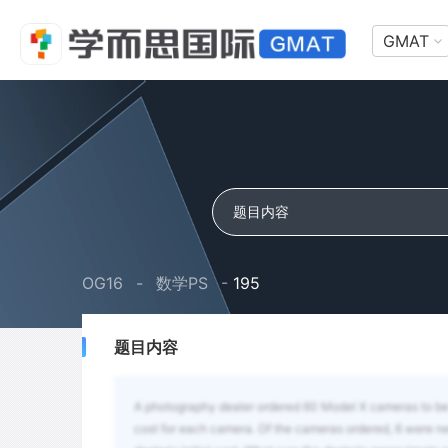
GMAT
OG16
-
数学PS
-
195
题目内容
A photography dealer ordered 60 Model X cameras to be s
cost for each camera. Of the cameras ordered, 6 were ne