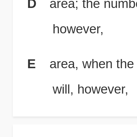
D
area; the numbe
however,
E
area, when the 
will, however,