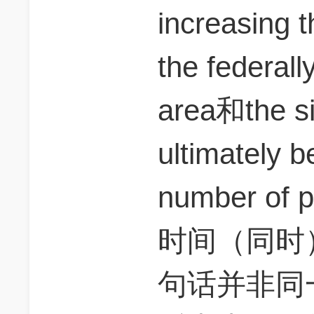
increasing t
the federal
area和the siz
ultimately b
number of 
时间（同时
句话并非同