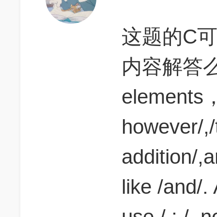
这题的C可
内容解答么？ 
elements，
however/,/t
addition/,a
like /and/.
use / ; /, n