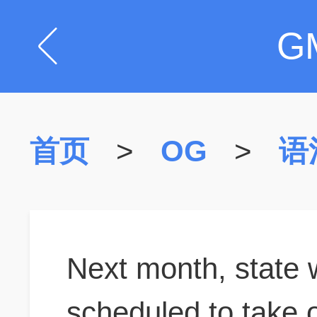
G
首页
>
OG
>
语
Next month, state wi
scheduled to take o