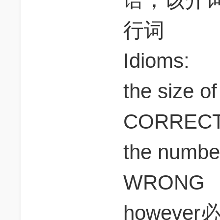
行词
Idioms:
the size of
CORREC
the number
WRONG
howev