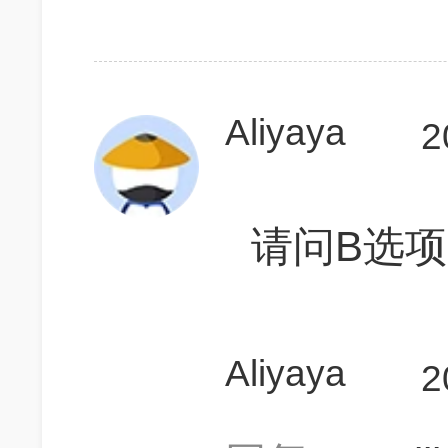
Aliyaya
2
请问B选
Aliyaya
2