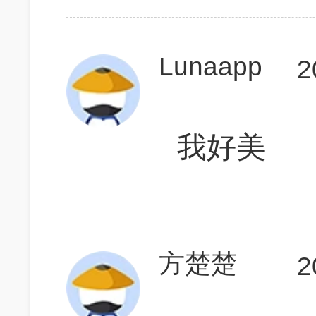
Lunaapp
2
我好美
方楚楚
2