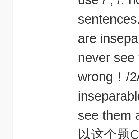
sentences
are insepa
never see
wrong！/2/
inseparabl
see them
以这个题C中