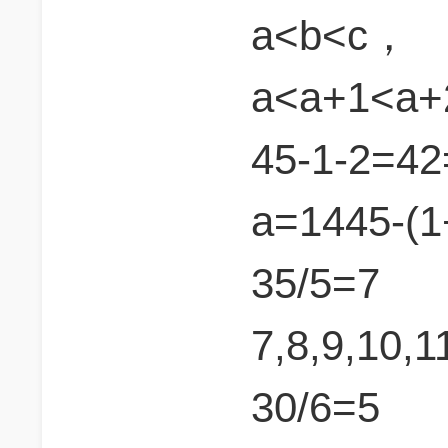
a<b<c，
a<a+1<a+
45-1-2=42
a=1445-(
35/5=7
7,8,9,10,
30/6=5