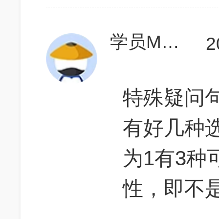
学员M7Tw10
2
特殊疑问
有好几种
为1有3种
性，即不