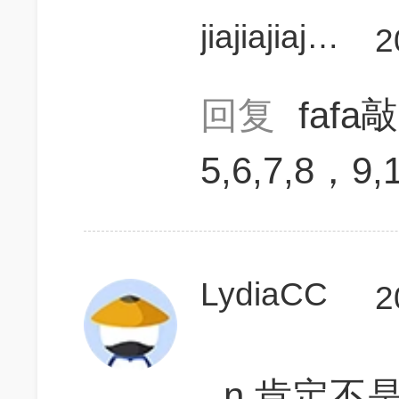
jiajiajiajiajia1
2
回复
fafa
5,6,7,8，9,
LydiaCC
2
n 肯定不是7.