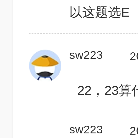
以这题选E
sw223
2
22，23算
sw223
2