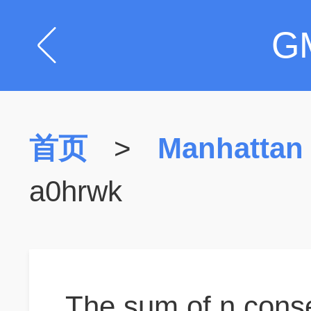
G
首页
>
Manhattan
a0hrwk
The sum of n conse