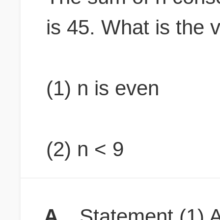
is 45. What is the 
(1) n is even
(2) n < 9
A
Statement (1) A