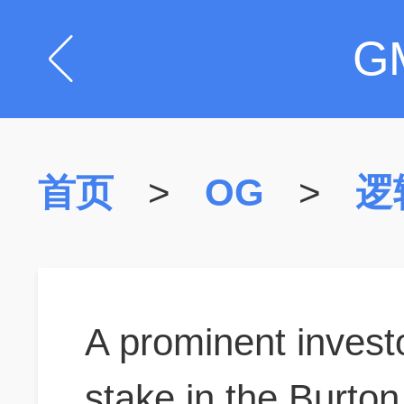
G
首页
>
OG
>
逻
A prominent invest
stake in the Burto