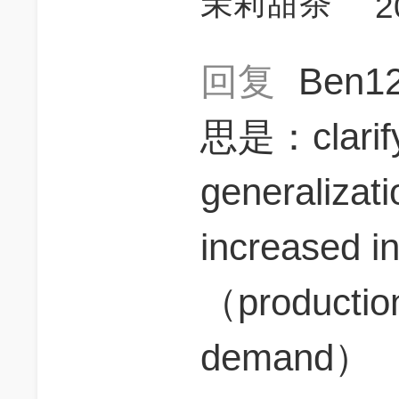
茉莉甜茶
2
回复
Ben1
思是：clar
generali
increased
（production
demand）