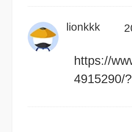
lionkkk
2
https://www
4915290/