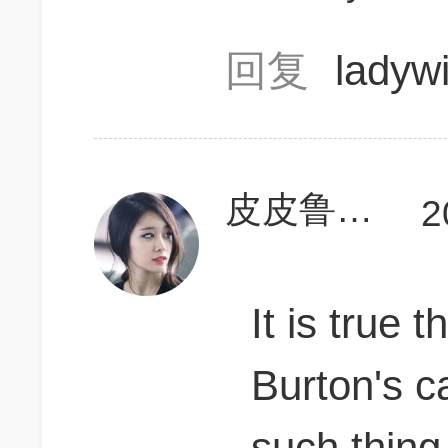
回复
ladyw
皮皮鲁考GMAT
2
It is true
Burton's ca
such th