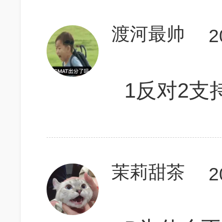
渡河最帅
2
1反对2支
茉莉甜茶
2