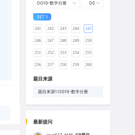
OG19-数学分册
DS
231
232
233
234
235
236
SET 1
237
238
239
240
241
242
243
244
245
246
247
248
249
250
251
252
253
254
255
256
257
258
259
260
261
262
263
264
265
题目来源
266
267
268
269
270
题目来源1:OG19-数学分册
271
272
273
274
275
276
277
278
279
280
最新提问
281
282
283
284
285
wyq517
针对
CR题目
发表了一个提问
去解答>>