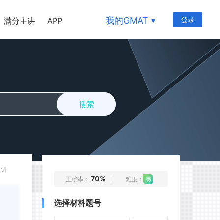
177
178
179
180
181
我的GMAT
登录
满分主讲
APP
182
183
184
185
186
187
188
189
190
191
192
193
194
195
196
197
198
199
200
201
搜索
202
203
204
205
206
207
208
209
210
211
212
213
214
215
216
217
218
219
220
221
纠错
70%
正确率：
难度：
222
223
224
225
226
选择材料题号
227
228
229
230
231