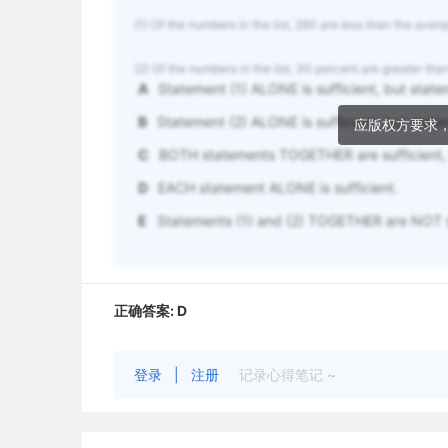
(1) Of the numbers in the list, 280 are less than the aver
(2) Of the numbers in the list, 30 percent are greater tha
A
Statement (1) ALONE is sufficient, but statem
B
Statement (2) ALONE is sufficient, but stateme
应版权方要求
C
BOTH statements TOGETHER are sufficient, 
D
EACH statement ALONE is sufficient.
E
Statements (1) and (2) TOGETHER are NOT su
正确答案:
D
登录
|
注册
记录心得笔记 ~