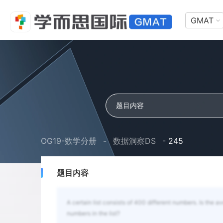
GMAT
OG19-数学分册
-
数据洞察DS
-
245
题目内容
A certain list consists of 400 different numbers. Is the a
numbers in the list?