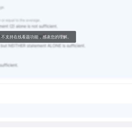
age.
n or equal to the average.
ent (2) alone is not sufficient.
nt (1) alone is not sufficient.
，不支持在线看题功能，感谢您的理解。
but NEITHER statement ALONE is sufficient.
fficient.