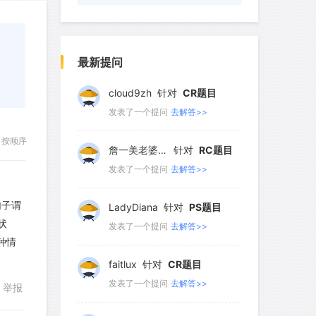
96
97
98
99
100
101
102
103
104
105
wyq517
针对
CR题目
发表了一个提问
去解答>>
最新提问
106
107
108
109
110
111
112
113
114
115
cloud9zh
针对
CR题目
发表了一个提问
去解答>>
116
117
118
119
120
按顺序
121
122
123
124
125
詹一美老婆不认输
针对
RC题目
发表了一个提问
去解答>>
126
127
128
129
130
131
132
133
134
135
句子谓
LadyDiana
针对
PS题目
状
发表了一个提问
去解答>>
136
137
138
139
140
种情
faitlux
针对
CR题目
发表了一个提问
去解答>>
举报