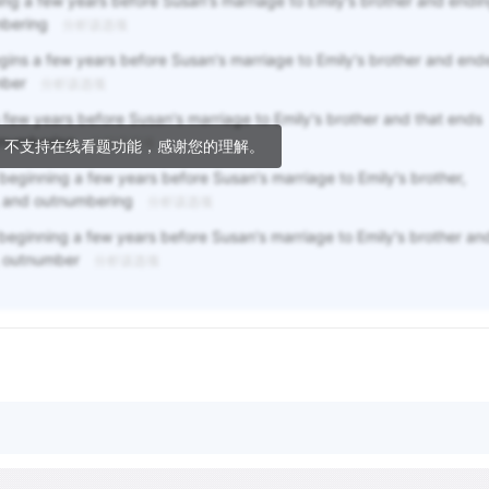
ing a few years before Susan's marriage to Emily's brother and endi
umbering
分析该选项
egins a few years before Susan's marriage to Emily's brother and end
umber
分析该选项
a few years before Susan's marriage to Emily's brother and that ends
utnumbering
分析该选项
，不支持在线看题功能，感谢您的理解。
beginning a few years before Susan's marriage to Emily's brother,
6, and outnumbering
分析该选项
 beginning a few years before Susan's marriage to Emily's brother an
6, outnumber
分析该选项