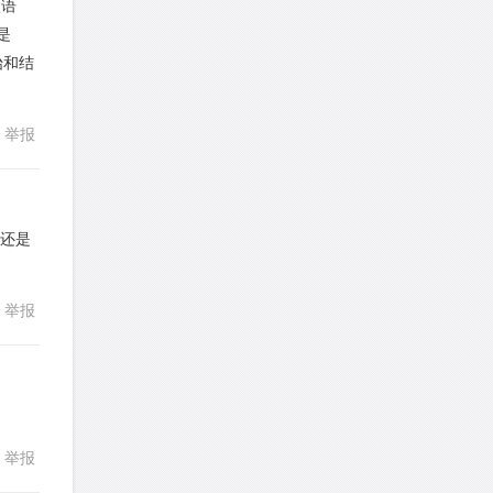
状语
回复
是
皮
针对
DS题目
开始和结
发表了一个提问
去解答>>
举报
LotusShen
针对
CR题目
发表了一个提问
去解答>>
a89352815521
针对
CR题目
A还是
发表了一个提问
去解答>>
回复
举报
sybil上700
针对
RC题目
发表了一个提问
去解答>>
Booyah
针对
RC题目
发表了一个提问
去解答>>
举报
回复