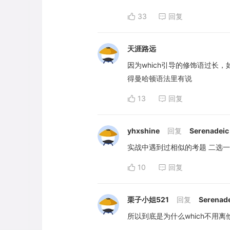
33
回复
天涯路远
因为which引导的修饰语过长，
得曼哈顿语法里有说
13
回复
yhxshine
回复
Serenadeic
实战中遇到过相似的考题 二选
10
回复
栗子小姐521
回复
Serenad
所以到底是为什么which不用离他