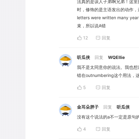
法真的是误人子弟啊兄弟！这里按
时，修饰的是主语发出的动作，
letters were written m
束，所以说A错
12
回复
听瓜侠
回复
WQEllie
我不是太同意你的说法。我也想
错在outnumbering这个用
5
回复
金耳朵胖子
回复
听瓜侠
没有这个说法的a不一定是原句
4
回复