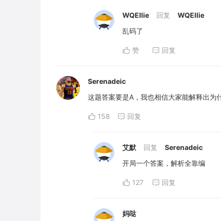
WQEllie
回复
WQEllie
乱码了
赞
回复
Serenadeic
这题答案要是A，我也相信大家能解释出为什么E
158
回复
艾默
回复
Serenadeic
开局一个答案，解析全靠编
127
回复
妈哒