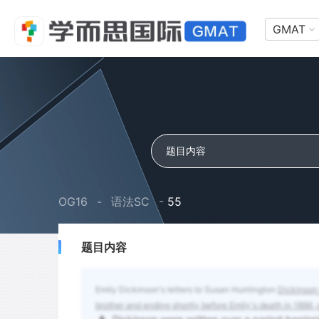
GMAT
OG16
-
语法SC
-
55
题目内容
Emily Dickinson's letters to Susan Huntington
Dickinson 
brother and ending shortly before Emily's death in 1886