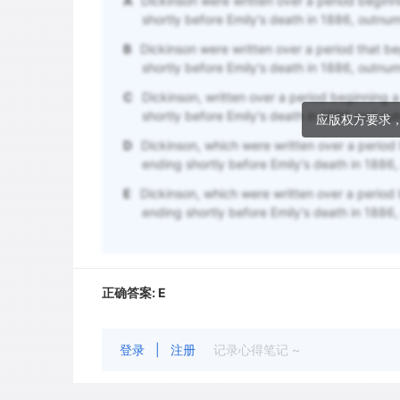
A
Dickinson were written over a period beginn
shortly before Emily's death in 1886, outn
B
Dickinson were written over a period that b
shortly before Emily's death in 1886, outn
C
Dickinson, written over a period beginning 
shortly before Emily's death in 1886 and o
应版权方要求
D
Dickinson, which were written over a period 
ending shortly before Emily's death in 188
E
Dickinson, which were written over a period
ending shortly before Emily's death in 188
正确答案:
E
登录
|
注册
记录心得笔记 ~