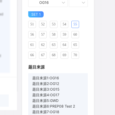
ng
OG16
41
42
43
44
45
ed
46
SET 1
47
48
49
50
51
52
53
54
55
56
57
58
59
60
61
62
63
64
65
66
67
68
69
70
d
71
72
73
74
75
题目来源
76
77
78
79
80
题目来源1:OG16
题目来源2:OG12
81
82
83
84
85
题目来源3:OG15
题目来源4:OG17
86
87
88
89
90
题目来源5:GWD
题目来源6:PREP08 Test 2
91
92
93
94
95
题目来源7:OG18