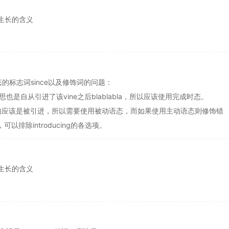
生长的含义
标志词since以及修饰词的问题：
思也是自从引进了该vine之后blablabla，所以应该使用完成时态。
ce从句应该是被引进，所以需要使用被动语态，而如果使用主动语态则修饰错
可以排除introducing的各选项。
生长的含义