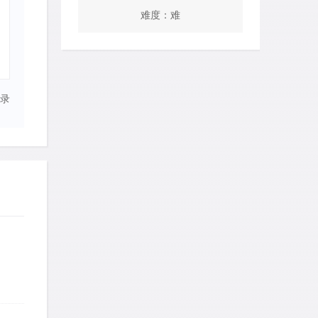
难度：难
录