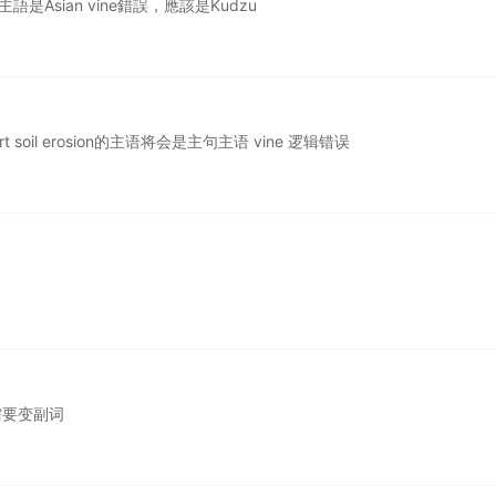
g 主語是Asian vine錯誤，應該是Kudzu
 to thwart soil erosion的主语将会是主句主语 vine 逻辑错误
不需要变副词