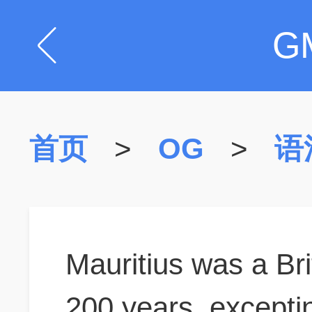
G
首页
>
OG
>
语
Mauritius was a Bri
200 years,
excepti