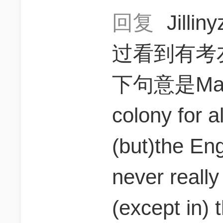
回复
Jillin
过看到有考
下句意是Maurit
colony for 
(but)the En
never really
(except in) 