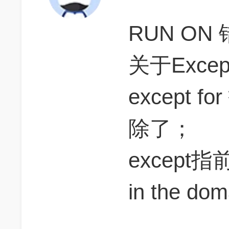
RUN ON
关于Exce
except
除了；
excep
in the do