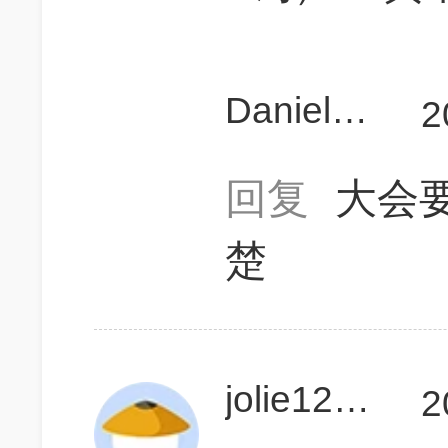
Daniel蛋扭
2
回复
大会要
楚
jolie123456
2