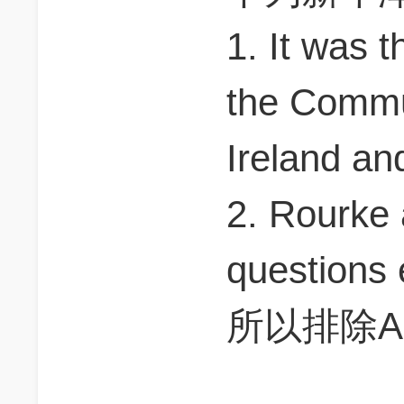
1. It was 
the Commun
Ireland and
2. Rourke 
questions 
所以排除A