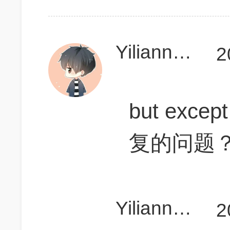
Yilianna700
2
but exc
复的问题
Yilianna700
2