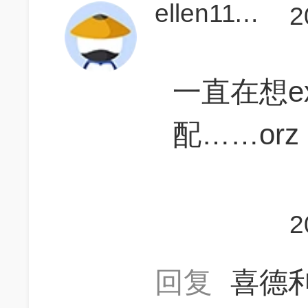
ellen1113
2
一直在想ex
配……orz
2
回复
喜德