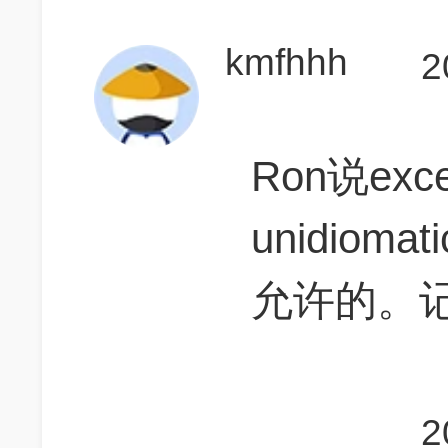
kmfhhh
2
Ron说exc
unidio
允许的。
2