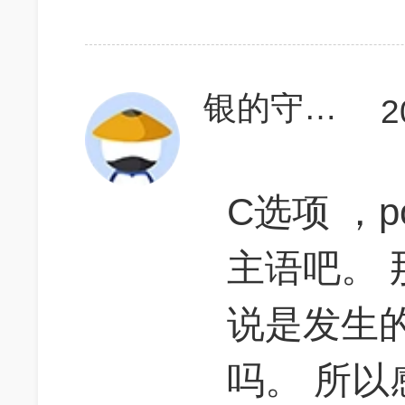
银的守护者
2
C选项 ，p
主语吧。 
说是发生的事
吗。 所以