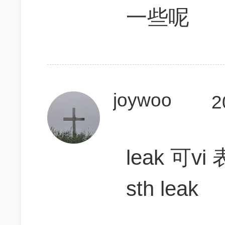
一些呢
joywoo
2
leak 可v
sth leak