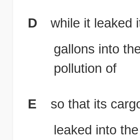
D
while it leaked 
gallons into t
pollution of
E
so that its car
leaked into th