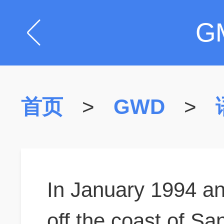
G
首页
>
GWD
>
In January 1994 an
off the coast of Sa