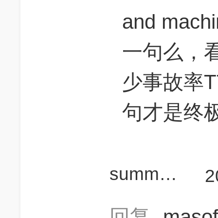
and machi
一句么，
少事故率T
句才是终极co
summyzhang
2
回复
maso