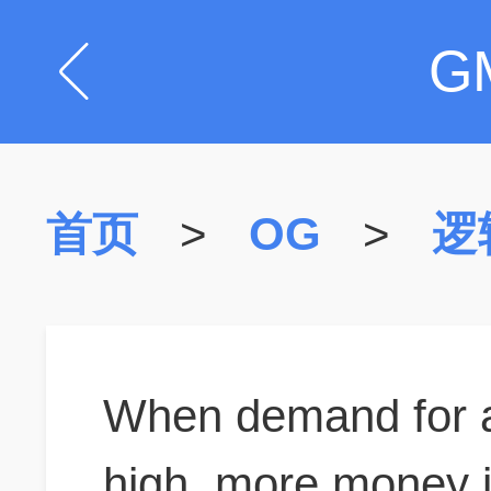
G
首页
>
OG
>
逻
When demand for a 
high, more money is