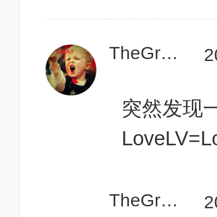
TheGreatTony
2
突然发现
LoveLV=Lo
TheGreatTony
2