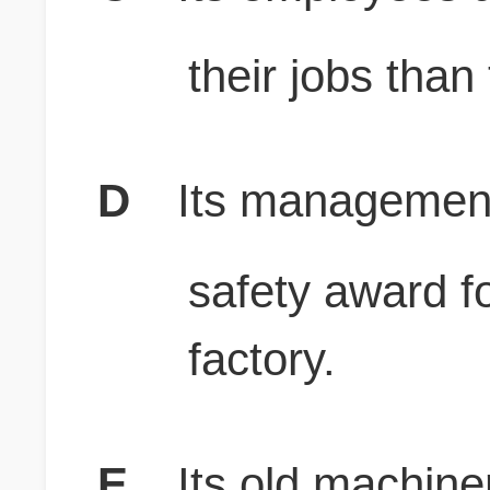
their jobs than
D
Its management
safety award fo
factory.
E
Its old machine