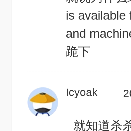
is available
and machine
跪下
Icyoak
2
就知道杀