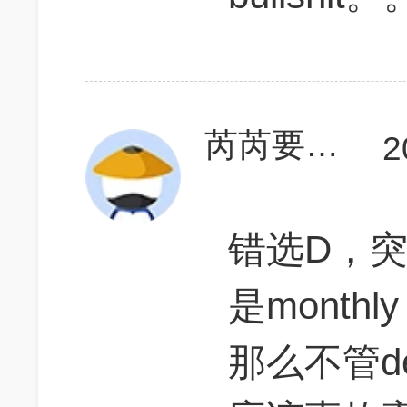
芮芮要考高分
2
错选D，
是mont
那么不管dem