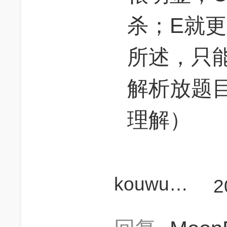
杀；E就
所述，只
解析放题
理解）
kouwukeye
2