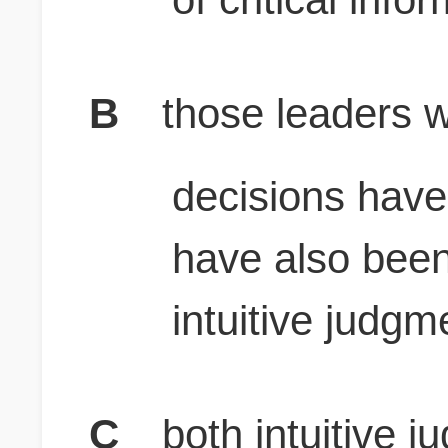
B
those leaders w
decisions have
have also bee
intuitive judgm
C
both intuitive 