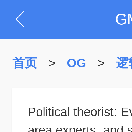
G
首页
>
OG
>
逻
Political theorist: 
area experts, and sa