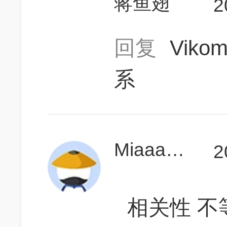
蒋鱼翅
2
回复
Viko
系
MiaaaSong
2
相关性 不