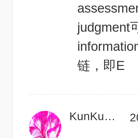
assessme
judgment
inform
链，即E
KunKun你最棒
2