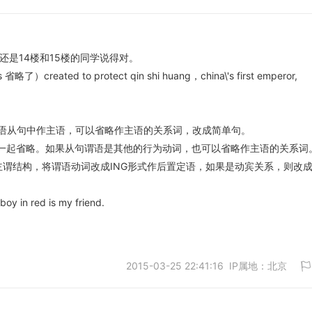
还是14楼和15楼的同学说得对。
as 省略了）created to protect qin shi huang，china\'s first emperor,
取消
语从句中作主语，可以省略作主语的关系词，改成简单句。
词一起省略。如果从句谓语是其他的行为动词，也可以省略作主语的关系词
谓结构，将谓语动词改成ING形式作后置定语，如果是动宾关系，则改成
boy in red is my friend.
2015-03-25 22:41:16 IP属地：北京