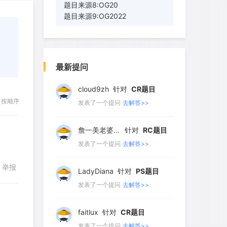
116
117
118
119
120
题目来源8:OG20
题目来源9:OG2022
121
122
123
124
125
126
127
128
129
130
wyq517
针对
CR题目
发表了一个提问
去解答>>
131
132
133
134
135
最新提问
136
137
138
139
140
cloud9zh
针对
CR题目
按顺序
发表了一个提问
去解答>>
詹一美老婆不认输
针对
RC题目
发表了一个提问
去解答>>
举报
LadyDiana
针对
PS题目
发表了一个提问
去解答>>
faitlux
针对
CR题目
发表了一个提问
去解答>>