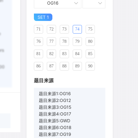
an
OG16
61
62
63
64
65
66
SET 1
67
68
69
70
71
72
73
74
75
o
76
77
78
79
80
rs
81
82
83
84
85
86
87
88
89
90
000
91
92
93
94
95
题目来源
96
97
98
99
100
题目来源1:OG16
题目来源2:OG12
101
102
103
104
105
题目来源3:OG15
题目来源4:OG17
106
107
108
109
110
题目来源5:GWD
题目来源6:OG18
111
112
113
114
115
题目来源7:OG19