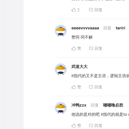
2
回复
eeeevvvvaaaa
回复
tariri
赞同 同不解
赞
回复
武道大大
it指代的又不是主语，逻辑主语
赞
回复
冲鸭zzx
回复
嘟嘟噜必胜
他说的是对的吧 it指代的就是to create 
赞
回复