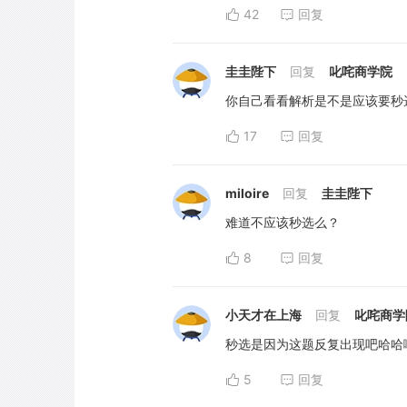
42
回复
圭圭陛下
回复
叱咤商学院
你自己看看解析是不是应该要秒
17
回复
miloire
回复
圭圭陛下
难道不应该秒选么？
8
回复
小天才在上海
回复
叱咤商学
秒选是因为这题反复出现吧哈哈
5
回复