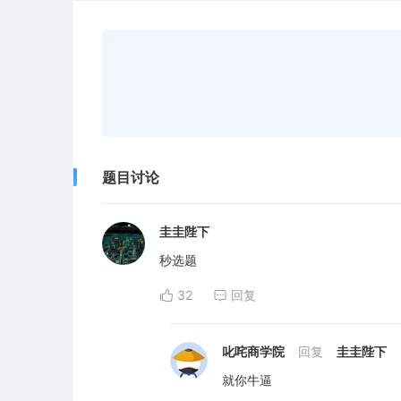
题目讨论
圭圭陛下
秒选题
32
回复
叱咤商学院
回复
圭圭陛下
就你牛逼