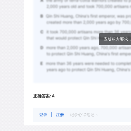
A
the army of terra-cotta warriors created to pr
2,000 years old and took 700,000 artisans
B
Qin Shi Huang, China's first emperor, was pro
created more than 2,000 years ago by 700,
C
it took 700,000 artisans more than 36 years
that would protect Qin Shi Huang, China's fir
应版权方要求
D
more than 2,000 years ago, 700,000 artisan
to protect Qin Shi Huang, China's first empero
E
more than 36 years were needed to complete
years ago to protect Qin Shi Huang, China's f
正确答案:
A
登录
|
注册
记录心得笔记 ~