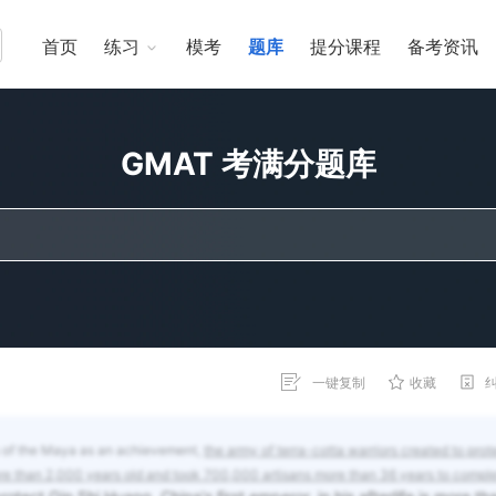
首页
练习
模考
题库
提分课程
备考资讯
GMAT 考满分题库
一键复制
收藏
es of the Maya as an achievement,
the army of terra-cotta warriors created to prot
s more than 2,000 years old and took 700,000 artisans more than 36 years to compl