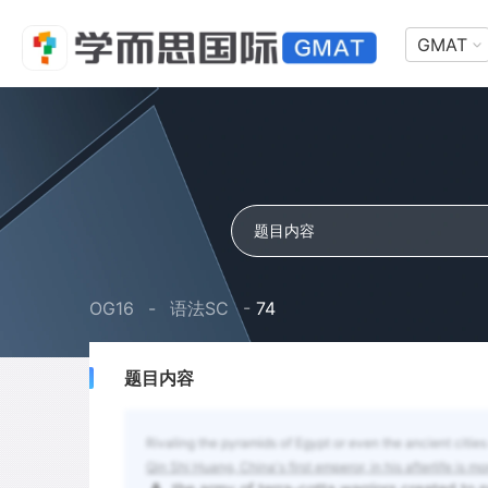
GMAT
OG16
-
语法SC
-
74
题目内容
Rivaling the pyramids of Egypt or even the ancient citi
Qin Shi Huang, China's first emperor, in his afterlife i