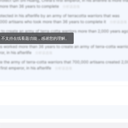
otect Qin Shi Huang, China's first emperor, in his afterlife is more th
 more than 36 years to complete
分析该选项
tected in his afterlife by an army of terracotta warriors that was
000 artisans who took more than 36 years to complete it
分析该选项
 to create an army of terra-cotta warriors more than 2,000 years ag
st emperor, in his afterlife
分析该选项
，不支持在线看题功能，感谢您的理解。
s worked more than 36 years to create an army of terra-cotta warrio
r, in his afterlife
分析该选项
 the army of terra-cotta warriors that 700,000 artisans created 2,
irst emperor, in his afterlife
分析该选项