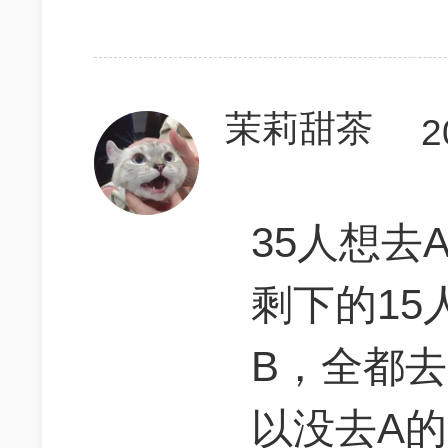
茉莉甜茶
2
35人想去
剩下的15
B，全都去
以没去A的