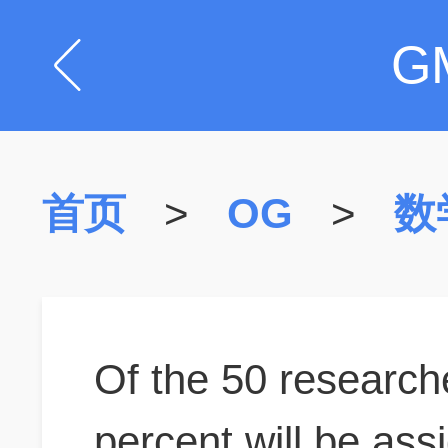
G
首页
>
OG
>
数
Of the 50 research
percent will be as