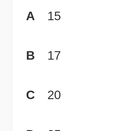
A
15
B
17
C
20