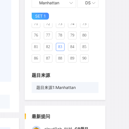
61
62
63
64
65
Manhattan
DS
66
67
68
69
70
SET 1
71
72
73
74
75
76
77
78
79
80
81
82
83
84
85
86
87
88
89
90
题目来源
题目来源1:Manhattan
wyq517
针对
CR题目
发表了一个提问
去解答>>
最新提问
cloud9zh
针对
CR题目