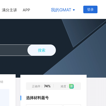
6
7
8
9
10
我的GMAT
登录
满分主讲
APP
11
12
13
14
15
16
17
18
19
20
21
22
23
24
25
26
27
28
29
30
搜索
31
32
33
34
35
36
37
38
39
40
41
42
43
44
45
46
47
48
49
50
纠错
74%
正确率：
难度：
51
52
53
54
55
选择材料题号
56
57
58
59
60