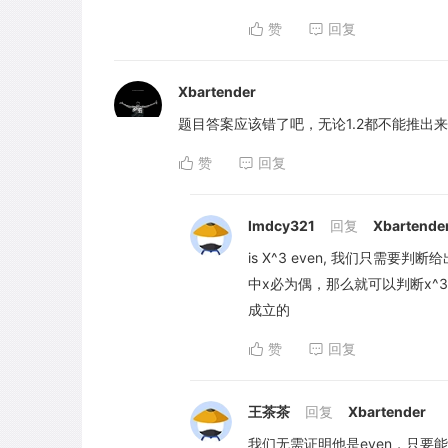
赞
回复
Xbartender
题目答案应该错了吧，无论1.2都不能推出
赞
回复
lmdcy321
回复
Xbartende
is X^3 even, 我们只需要
中x必为偶，那么就可以判断x^3并
成立的
赞
回复
王茶茶
回复
Xbartender
我们无需证明他是even，只要能