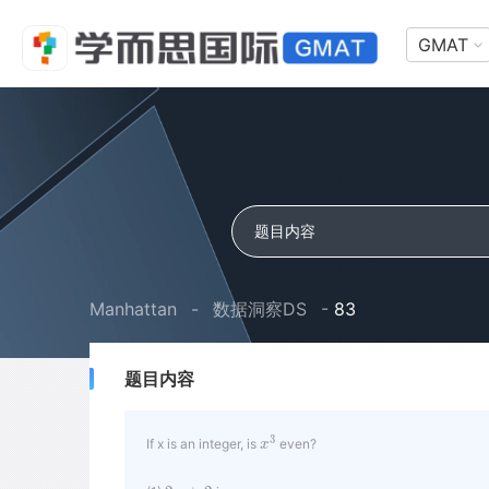
GMAT
Manhattan
-
数据洞察DS
-
83
题目内容
3
x
If x is an integer, is
even?