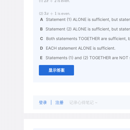
2
+
2
x
(1)
is even.
3
+
1
x
(2)
is even.
A
Statement (1) ALONE is sufficient, but statem
B
Statement (2) ALONE is sufficient, but stateme
C
Both statements TOGETHER are sufficient, b
D
EACH statement ALONE is sufficient.
E
Statements (1) and (2) TOGETHER are NOT su
显示答案
登录
|
注册
记录心得笔记 ~