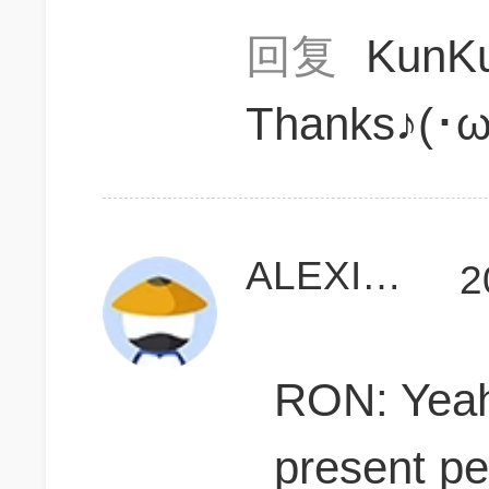
回复
Kun
Thanks♪(･ω
ALEXISQ
2
RON: Yeah,
present per