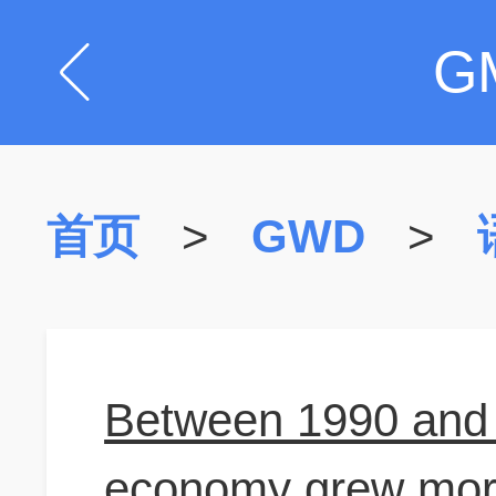
G
首页
>
GWD
>
Between 1990 and 
economy grew more 