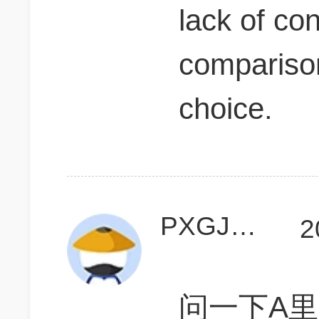
lack of con
comparison
choice.
PXGJASON
2
问一下A里