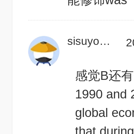
sisuyoung
2
感觉B还有
1990 and 2
global ec
that durin