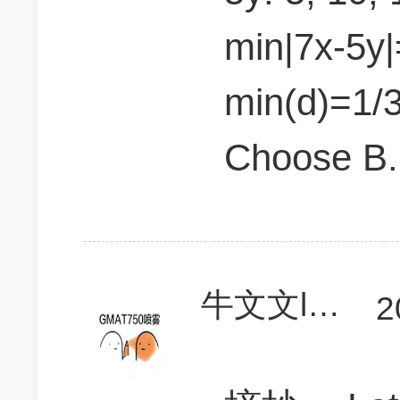
min|7x-5y
min(d)=1/
Choose B.
牛文文lauren
2