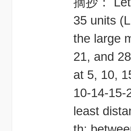
摘抄： Let t
35 units (
the large m
21, and 28
at 5, 10, 1
10-14-15-
least dista
th: betwe