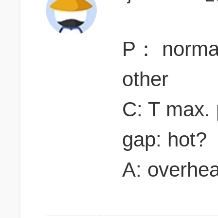
P： normal
other
C: T max. 
gap: hot?
A: overhea