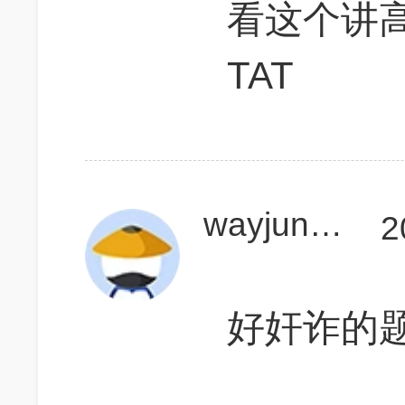
看这个讲
TAT
wayjun019
2
好奸诈的