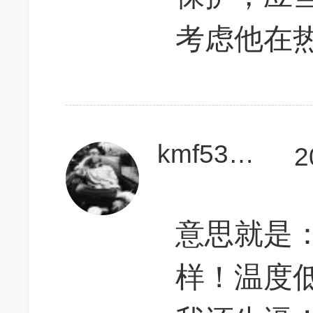
考虑他在
kmf536915xxvhiof
2
意思就是
样！温度