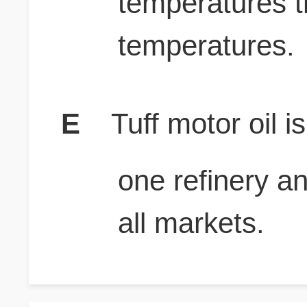
temperatures t
temperatures.
E
Tuff motor oil 
one refinery a
all markets.