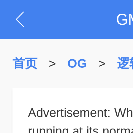
G
首页
>
OG
>
逻
Advertisement: Whe
running at its norm