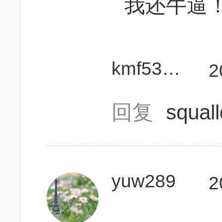
我还牛逼
kmf536915xxvhiof
2
回复
squal
yuw289
2