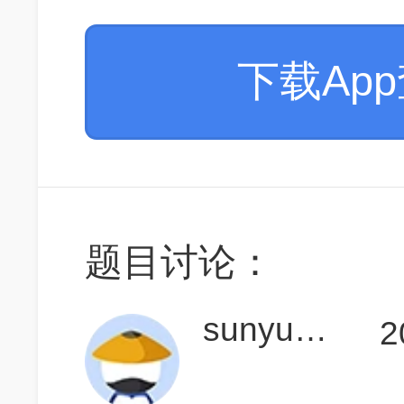
下载Ap
题目讨论：
sunyunqi199644
2