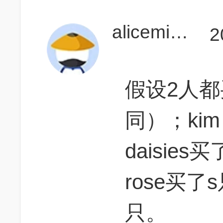
alicemily51423
2
假设2人都
同）；kim
daisies
rose买了s
只。