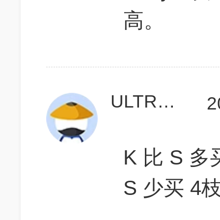
高。
ULTRAmannn
2
K 比 S 多
S 少买 4枝 