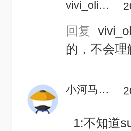
vivi_olivia
2
回复
vivi_o
的，不会理
小河马逆天改命
2
1:不知道