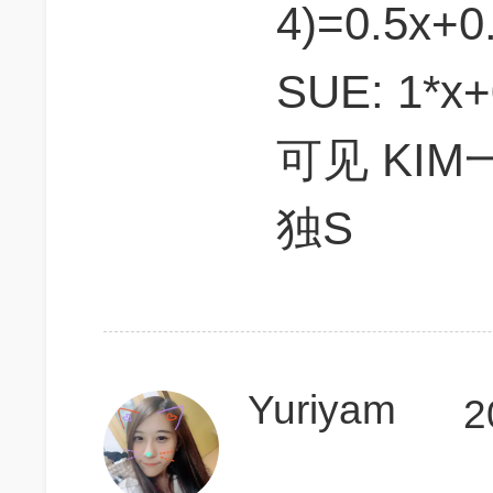
4)=0.5x+0
SUE: 1*x+
可见 KIM
独S
Yuriyam
2