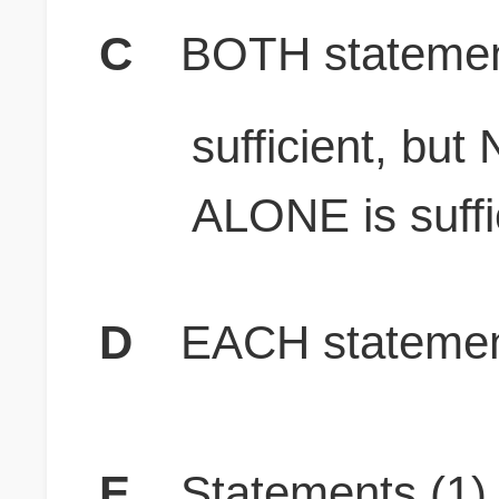
C
BOTH stateme
sufficient, bu
ALONE is suffi
D
EACH statement
E
Statements (1