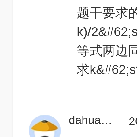
题干要求的是
k)/2&#62;s
等式两边同
求k&#62
dahua750
2