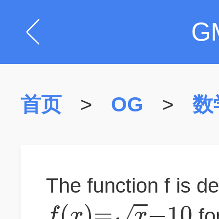
G
首页
>
OG
>
数
The function f is d
(
)
=
−
10
√
f
x
x
fo