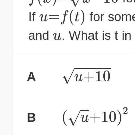
=
(
)
u
f
t
If
for som
u
and
. What is t i
−
−
−
−
−
√
+
10
u
A
2
(
+
10
)
√
u
B