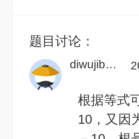
题目讨论：
diwujibingqi
2
根据等式可
10，又因为u=
－10，根号t＝