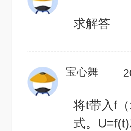
求解答
宝心舞
2
将t带入f
式。U=f(t