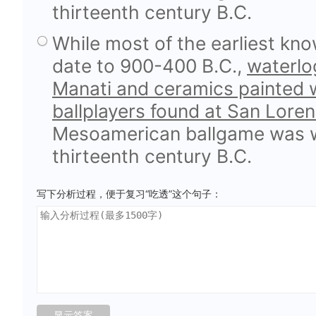
thirteenth century B.C.
While most of the earliest kn
date to 900-400 B.C.,
waterlog
Manati and ceramics painted w
ballplayers found at San Loren
Mesoamerican ballgame was we
thirteenth century B.C.
写下分析过程，便于复习“吃透”这个句子：