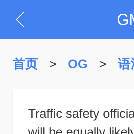
G
首页
>
OG
>
语
Traffic safety offici
will be
equally like