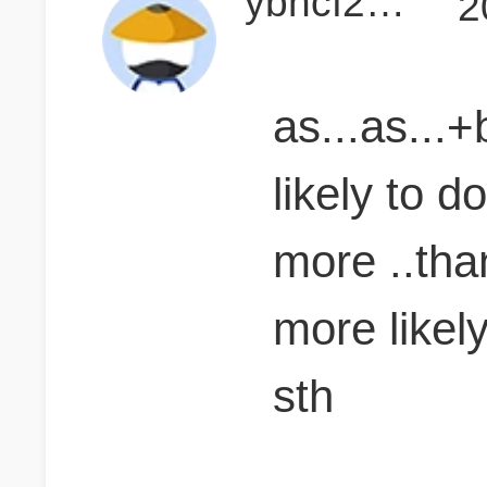
ybhcf2006
2
as...as...+
likely to do
more ..than
more likely
sth