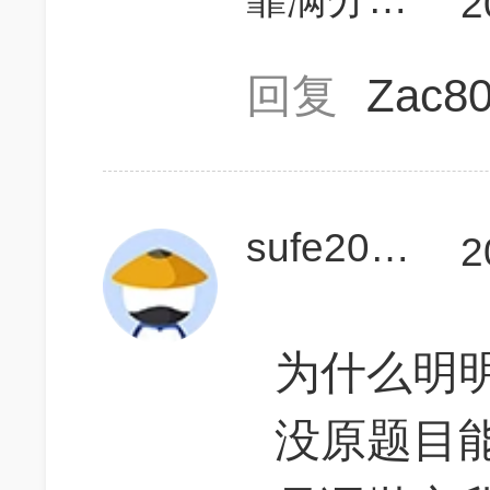
2
回复
Zac8
sufe2015111231
2
为什么明
没原题目