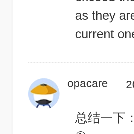
as they ar
current on
opacare
2
总结一下