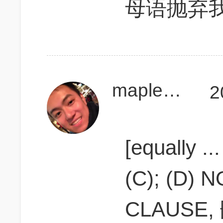
母语抛弃
maplesida
2
[equally ..
(C); (D) N
CLAUSE, 