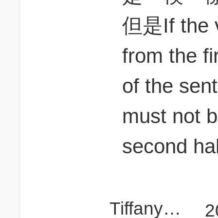
但是If the 
from the fi
of the sen
must not b
second hal
Tiffany920302
2