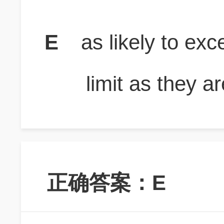
E
as likely to ex
limit as they a
正确答案：E