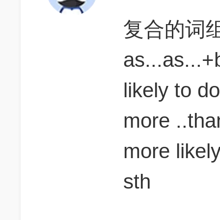
复合的词
as...as...+
likely to do
more ..than
more likely
sth