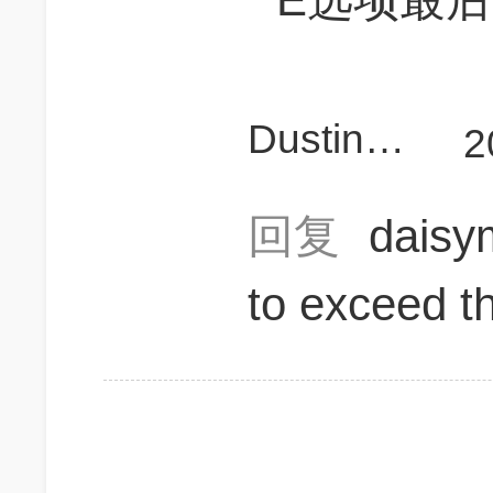
Dustin_Zhang
2
回复
dais
to exceed t