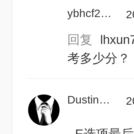
ybhcf2006
2
回复
lhxu
考多少分？
Dustin_Zhang
2
E选项最后的