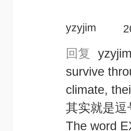
yzyjim
2
回复
yzyji
survive thr
climate, the
其实就是逗号
The word E