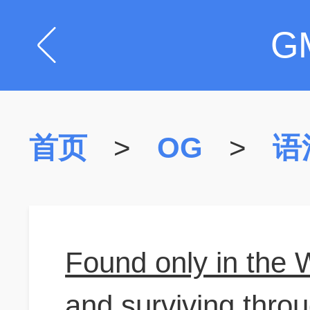
G
首页
>
OG
>
语
Found only in the
and surviving thro