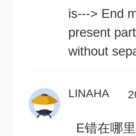
is---> End m
present par
without se
LINAHA
2
E错在哪