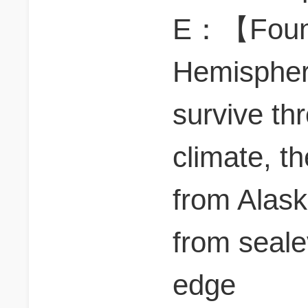
E：【Found 
Hemisphe
survive th
climate, t
from Alask
from sealev
edge