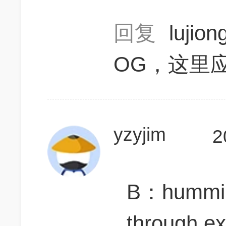
回复
lujio
OG，这里应
yzyjim
2
B：humming
through ex