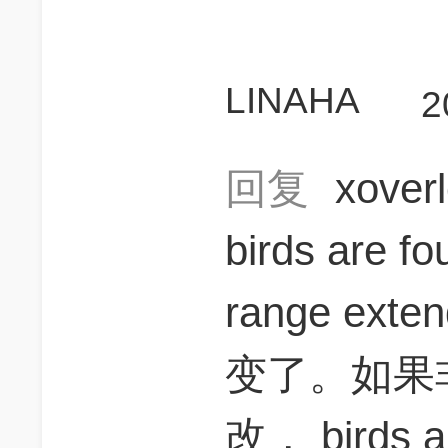
LINAHA
2
回复
xover
birds are fo
range ex
变了。如果
改， birds ar