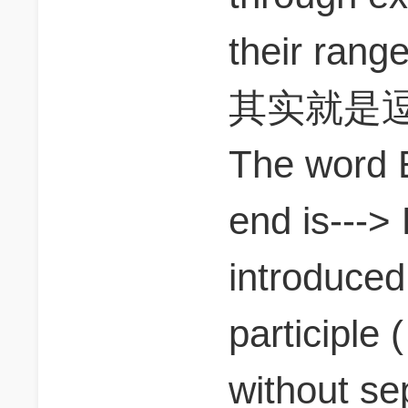
their rang
其实就是逗
The word 
end is--->
introduced
participl
without s