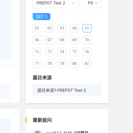
PREP07 Test 2
PS
51
52
53
54
55
56
SET 1
57
58
59
60
61
62
63
64
65
66
67
68
69
70
71
73
74
75
76
77
78
79
80
81
82
83
84
85
86
题目来源
87
88
89
90
91
题目来源1:PREP07 Test 2
92
93
94
95
96
wyq517
针对
CR题目
97
98
99
100
101
发表了一个提问
去解答>>
最新提问
102
103
104
105
106
cloud9zh
针对
CR题目