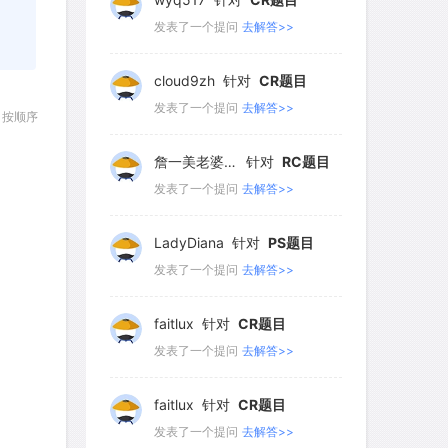
107
108
109
110
111
发表了一个提问
去解答>>
112
113
114
115
116
詹一美老婆不认输
针对
RC题目
117
118
119
120
121
发表了一个提问
去解答>>
按顺序
122
123
124
125
126
LadyDiana
针对
PS题目
127
128
129
130
131
发表了一个提问
去解答>>
132
133
134
135
136
faitlux
针对
CR题目
137
138
139
140
141
发表了一个提问
去解答>>
142
143
144
145
146
faitlux
针对
CR题目
147
148
149
150
151
发表了一个提问
去解答>>
152
153
154
155
156
Rainie兔
针对
PS题目
157
158
159
160
161
发表了一个提问
去解答>>
162
163
164
165
166