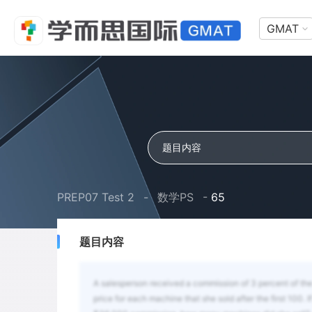
GMAT
PREP07 Test 2
-
数学PS
-
65
题目内容
A salesperson received a commission of 3 percent of the 
price for each machine that she sold after the first 100