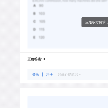
$36,000 commission, how many machines did she sell?
A
90
B
103
C
105
应版权方要求
D
115
E
120
正确答案:
D
登录
|
注册
记录心得笔记 ~