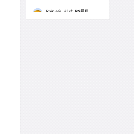
艾默
针对
CR题目
167
168
169
170
171
发表了一个提问
去解答>>
172
173
174
175
176
yfwang68
针对
CR题目
177
178
179
180
181
发表了一个提问
去解答>>
182
183
184
185
186
187
考gt
188
针对
189
CR题目
190
191
发表了一个提问
去解答>>
192
193
194
195
196
想成功吗
针对
DS题目
发表了一个提问
去解答>>
皮
针对
DS题目
发表了一个提问
去解答>>
LotusShen
针对
CR题目