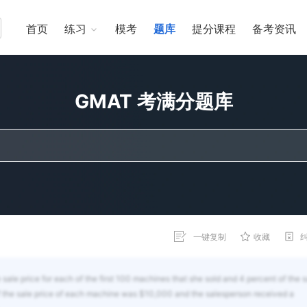
首页
练习
模考
题库
提分课程
备考资讯
GMAT 考满分题库
一键复制
收藏
sale price for each of the first 100 machines that she sold and 4 percent of the s
. If the sale price of each machine was $10,000 and the salesperson received a