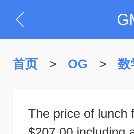
G
首页
>
OG
>
数
The price of lunch
$207.00,including a