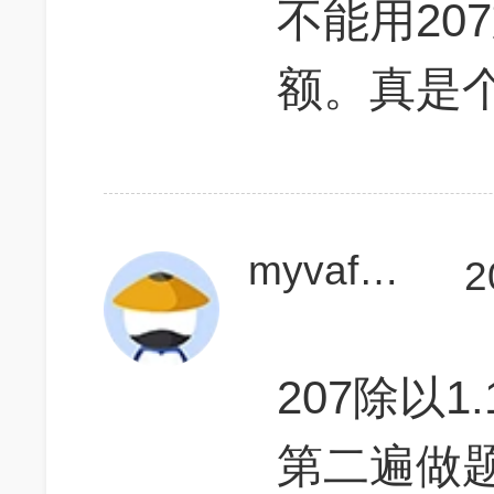
不能用20
额。真是
myvafeng
2
207除以1.
第二遍做