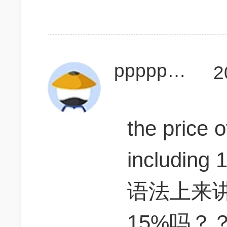
ppppppppppp
2
the price 
including 
语法上来讲，
15%吗？