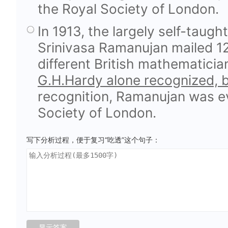
the Royal Society of London.
In 1913, the largely self-taug
Srinivasa Ramanujan mailed 12
different British mathematicia
G.H.Hardy alone recognized, 
recognition, Ramanujan was ev
Society of London.
写下分析过程，便于复习“吃透”这个句子：