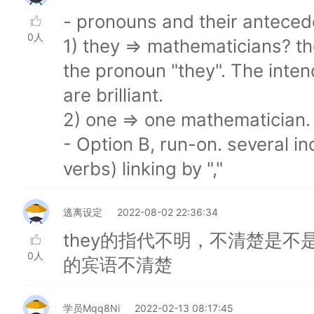
- pronouns and their anteced
0人
1) they => mathematicians? t
the pronoun "they". The inte
are brilliant.
2) one => one mathematician. 
- Option B, run-on. several 
verbs) linking by ","
逃离设定
2022-08-02 22:36:34
they的指代不明，不清楚是不是指的
0人
的宾语不清楚
学员Mqq8Ni
2022-02-13 08:17:45