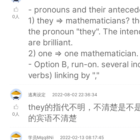
- pronouns and their anteced
0人
1) they => mathematicians? t
the pronoun "they". The inte
are brilliant.
2) one => one mathematician. 
- Option B, run-on. several 
verbs) linking by ","
逃离设定
2022-08-02 22:36:34
they的指代不明，不清楚是不是指的
0人
的宾语不清楚
学员Mqq8Ni
2022-02-13 08:17:45