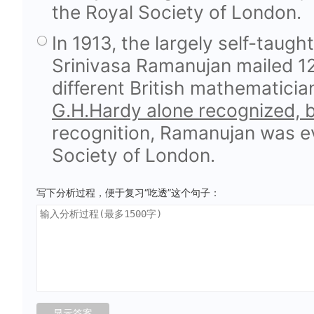
the Royal Society of London.
In 1913, the largely self-taug
Srinivasa Ramanujan mailed 12
different British mathematicia
G.H.Hardy alone recognized, 
recognition, Ramanujan was ev
Society of London.
写下分析过程，便于复习“吃透”这个句子：