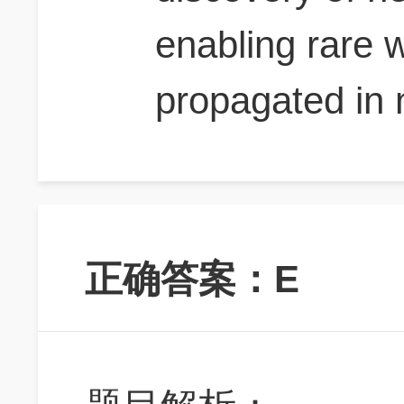
enabling rare w
propagated in 
正确答案：E