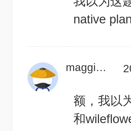
我以为这
native p
maggielau
2
额，我以为na
和wileflo