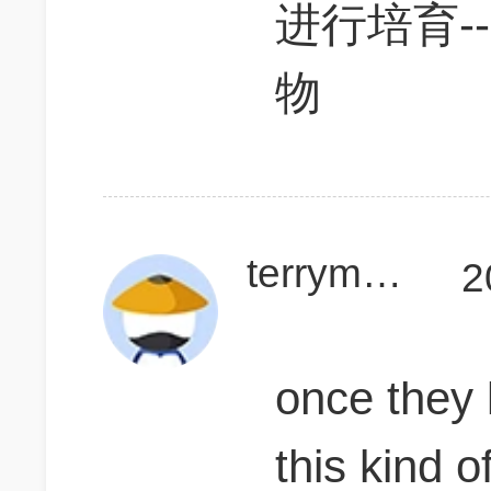
进行培育-
物
terrymash
2
once they 
this kind o