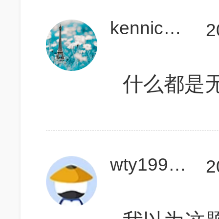
kennichan2011
2
什么都是
wty19971121
2