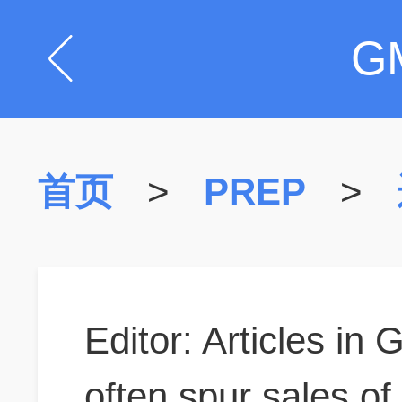
G
首页
>
PREP
>
Editor: Articles i
often spur sales of