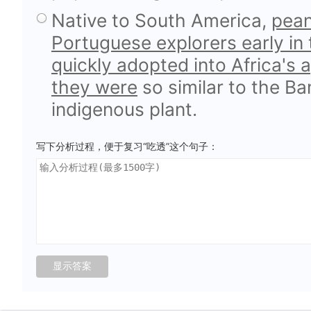
Native to South America,
pean
Portuguese explorers early in
quickly adopted into Africa's 
they were
so similar to the B
indigenous plant.
写下分析过程，便于复习“吃透”这个句子：