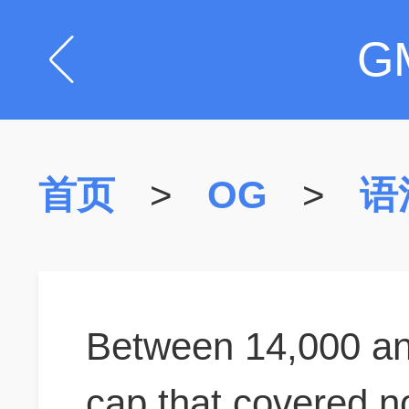
G
首页
>
OG
>
语
Between 14,000 and
cap that covered n