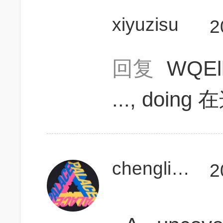
xiyuzisu
2
回复
WQEl
..., doi
chengliu31
2