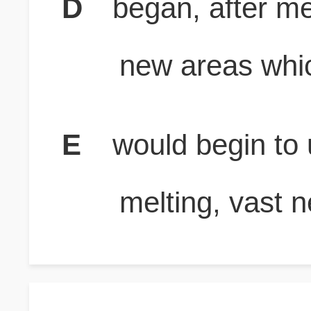
D
began, after me
new areas whic
E
would begin to 
melting, vast 