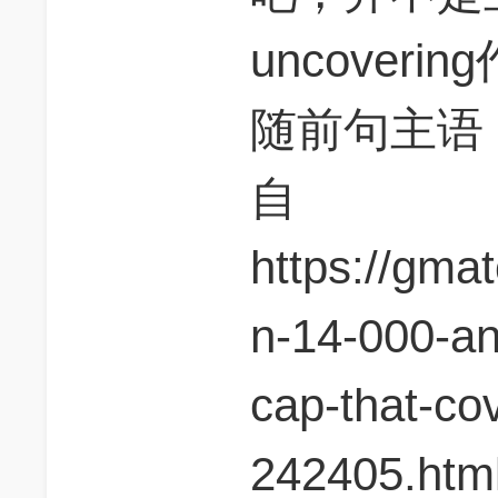
uncover
随前句主语，也
自
https://gma
n-14-000-an
cap-that-co
242405.html