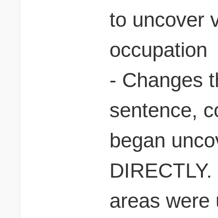
to uncover 
occupation
- Changes th
sentence, 
began uncov
DIRECTLY. Or
areas were 