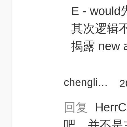
E - wo
其次逻辑不符
揭露 new 
chengliu31
2
回复
Herr
吧，并不是