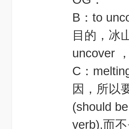
B：to un
目的，冰
uncove
C：melti
因，所以
(should be
verb)