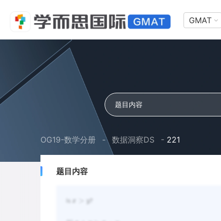
GMAT
OG19-数学分册
-
数据洞察DS
-
221
题目内容
>
x
y
ls
?