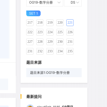
OG19-数学分册
DS
207
208
209
210
211
212
SET 1
213
214
215
216
217
218
219
220
221
222
223
224
225
226
227
228
229
230
231
231
232
233
234
235
236
237
238
239
240
题目来源
241
242
243
244
245
题目来源1:OG19-数学分册
246
247
248
249
250
wyq517
针对
CR题目
251
252
253
254
255
发表了一个提问
去解答>>
最新提问
256
257
258
259
260
cloud9zh
针对
CR题目