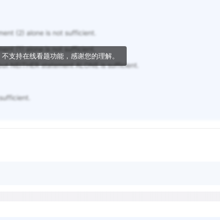
ent (2) alone is not sufficient.
nt (1) alone is not sufficient.
，不支持在线看题功能，感谢您的理解。
ut NEITHER statement ALONE is sufficient.
fficient.