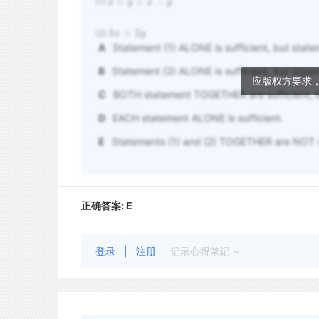
+
>
−
x
y
x
y
(1)
3
>
2
x
y
(2)
A
Statement (1) ALONE is sufficient, but statem
B
Statement (2) ALONE is sufficient, but stateme
应版权方要求
C
BOTH statement TOGETHER are sufficient, b
D
EACH statement ALONE is sufficient.
E
Statements (1) and (2) TOGETHER are NOT su
正确答案:
E
登录
|
注册
记录心得笔记 ~