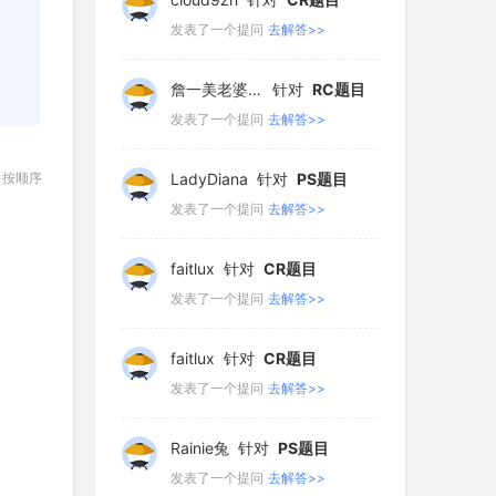
261
262
263
264
265
发表了一个提问
去解答>>
266
267
268
269
270
詹一美老婆不认输
针对
RC题目
271
272
273
274
275
发表了一个提问
去解答>>
276
277
278
279
280
按顺序
LadyDiana
针对
PS题目
281
282
283
284
285
发表了一个提问
去解答>>
286
287
288
289
290
faitlux
针对
CR题目
291
292
293
294
295
发表了一个提问
去解答>>
296
297
298
299
300
faitlux
针对
CR题目
300
发表了一个提问
去解答>>
Rainie兔
针对
PS题目
发表了一个提问
去解答>>