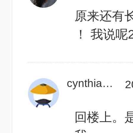
原来还有
！ 我说呢
cynthia92
2
回楼上。