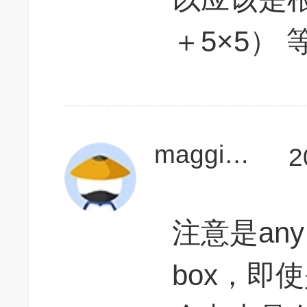
＋5×5） 
maggiemay
2
注意是any tw
box，即