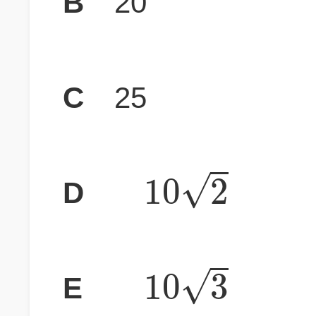
B
20
C
25
√
10
2
D
√
10
3
E