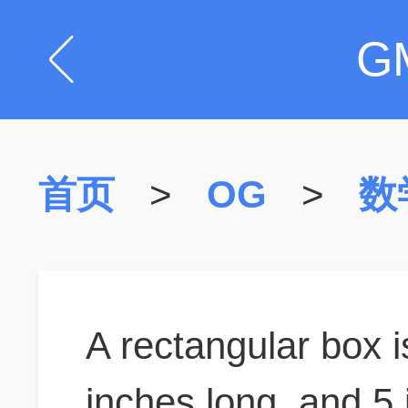
G
首页
>
OG
>
数
A rectangular box i
inches long, and 5 