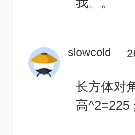
我。。
slowcold
2
长方体对角
高^2=22