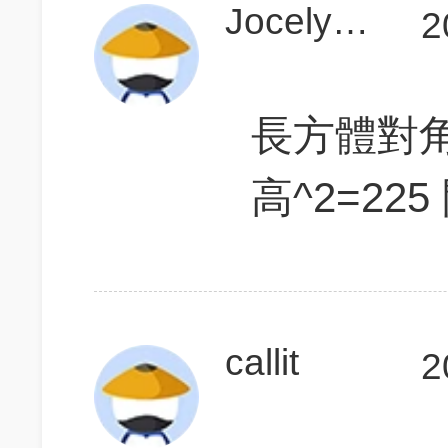
JocelynLoh
2
長方體對角線
高^2=225
callit
2