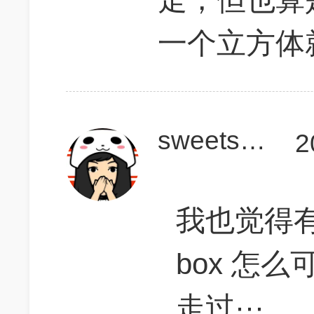
一个立方体
sweetsara7
2
我也觉得有问
box 怎
走过···