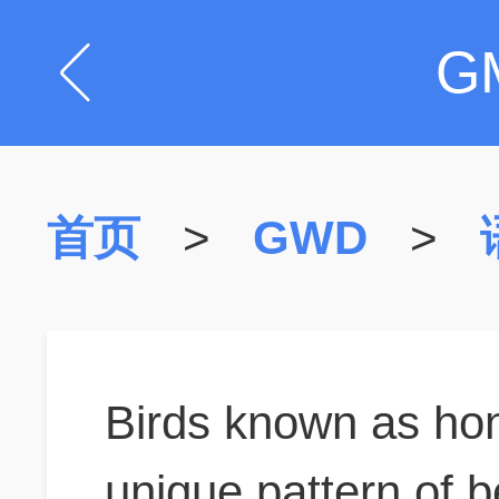
G
首页
>
GWD
>
Birds known as hon
unique pattern of b