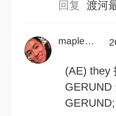
回复
渡河
maplesida
2
(AE) the
GERUND
GERUND;