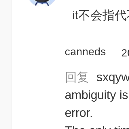
it不会指
canneds
2
回复
sxqy
ambiguity is
error.