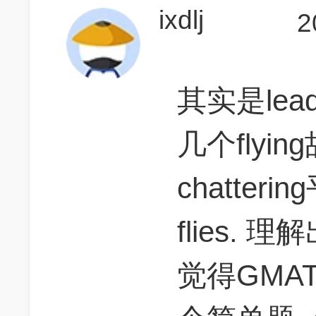
ixdlj
2
其实是leads
几个flyi
chatter
flies.
觉得GMA