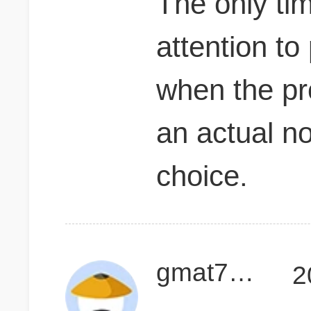
The only ti
attention to
when the pr
an actual n
choice.
gmat730up
2