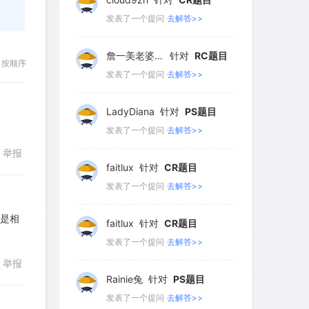
177
178
179
180
181
发表了一个提问
去解答>>
182
183
184
185
186
詹一美老婆不认输
针对
RC题目
187
188
189
190
191
按顺序
发表了一个提问
去解答>>
192
193
194
195
196
LadyDiana
针对
PS题目
发表了一个提问
去解答>>
举报
faitlux
针对
CR题目
发表了一个提问
去解答>>
果是相
faitlux
针对
CR题目
发表了一个提问
去解答>>
回复
举报
Rainie兔
针对
PS题目
发表了一个提问
去解答>>