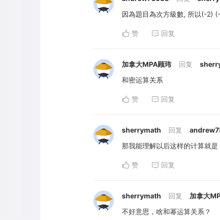
因為題目為次方級數, 所以(-2) 
赞
回复
加拿大MPA顾玮
回复
sherr
和密运算关系
赞
回复
sherrymath
回复
andrew7
那我能理解以后这样的计算就是－
赞
回复
sherrymath
回复
加拿大M
不好意思，啥和幂运算关系？