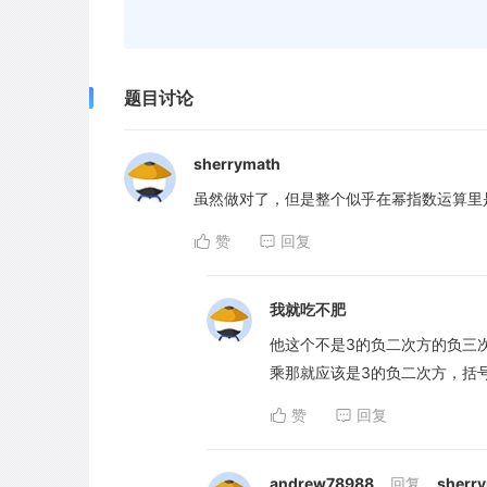
题目讨论
sherrymath
虽然做对了，但是整个似乎在幂指数运算里
赞
回复
我就吃不肥
他这个不是3的负二次方的负三
乘那就应该是3的负二次方，括
赞
回复
andrew78988
回复
sherr