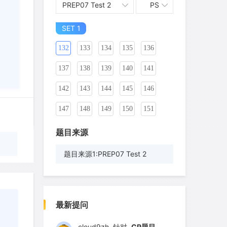
PREP07 Test 2
PS
122
123
124
125
126
127
SET 1
128
129
130
131
132
133
134
135
136
137
138
139
140
141
142
143
144
145
146
147
148
149
150
151
152
153
154
155
156
题目来源
157
158
159
160
161
题目来源1:PREP07 Test 2
162
163
164
165
166
wyq517
针对
CR题目
167
168
169
170
171
发表了一个提问
去解答>>
最新提问
172
173
174
175
176
cloud9zh
针对
CR题目