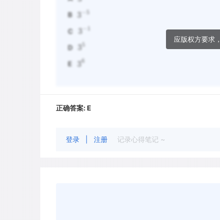
−
5
3
B
−
1
3
C
应版权方要求
5
3
D
6
3
E
正确答案:
E
登录
|
注册
记录心得笔记 ~