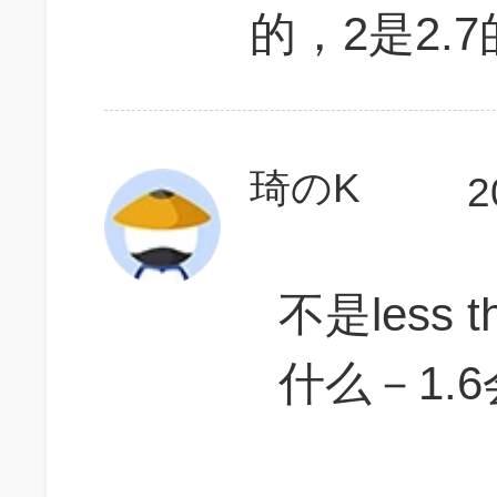
的，2是2.
琦のK
2
不是less t
什么－1.