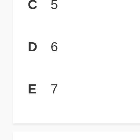
C
5
D
6
E
7