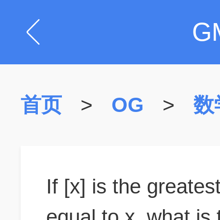
G
首页
>
OG
>
数
If [x] is the greates
equal to x, what is 