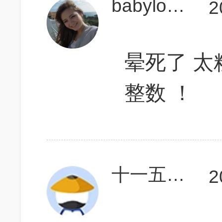
babylonia
2
晕死了 太
整数 ！
十一五规划
2