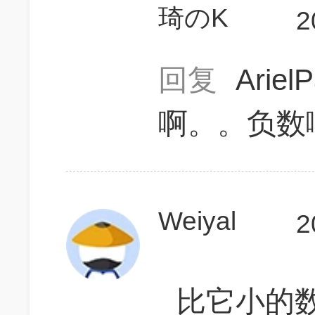
琦のK
2
回复
Ariel
啊。。负数
Weiyal
2
比它小的数