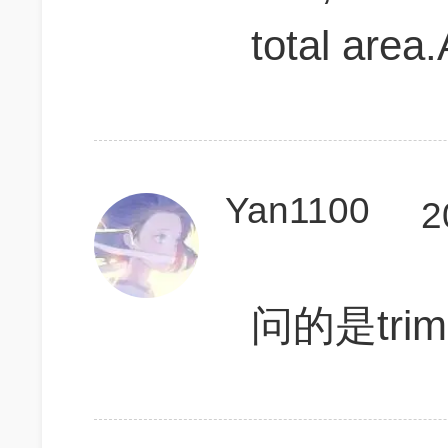
total area
Yan1100
2
问的是trim