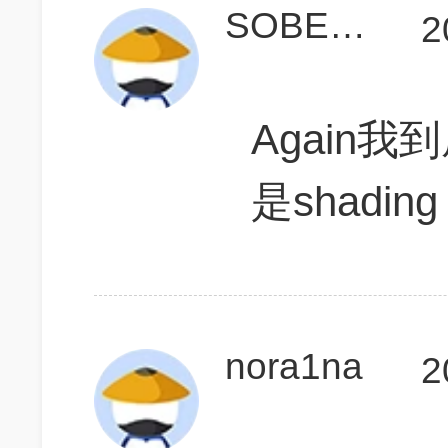
SOBER916
2
Again
是shading
nora1na
2