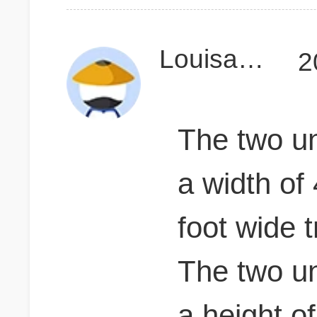
Louisa2727
2
The two u
a width of 
foot wide 
The two u
a height of