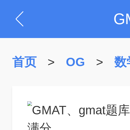
G
首页
>
OG
>
数