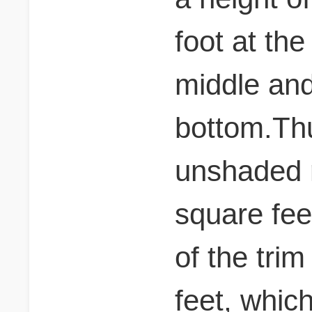
foot at the
middle and
bottom.Thu
unshaded 
square fee
of the tri
feet, whic