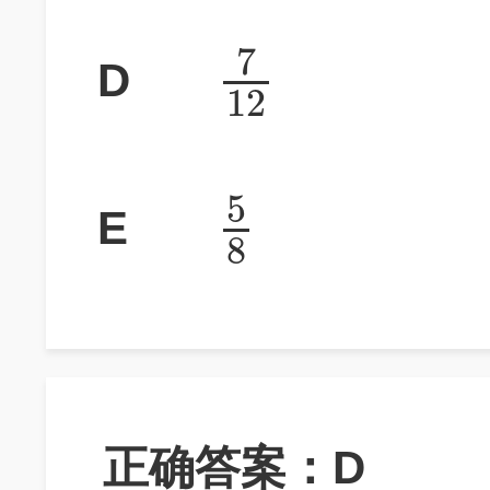
7
D
12
5
E
8
正确答案：D