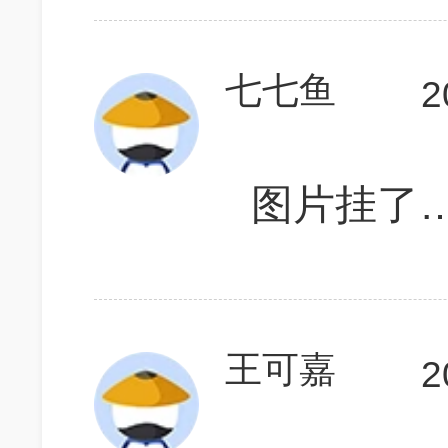
七七鱼
2
图片挂了
王可嘉
2