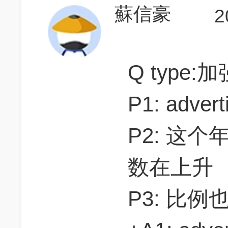
蘇信豪
2
Q type:加
P1: adve
P2: 这
数在上升
P3: 比例