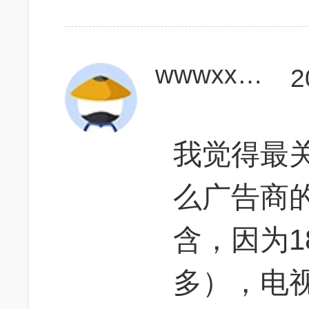
wwwxxxyyy
2
我觉得最
么广告商
含，因为1
多），电