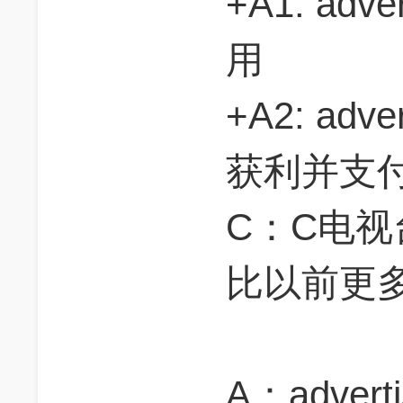
+A1: ad
用
+A2: ad
获利并支
C：C电视台
比以前更多的
A：adve