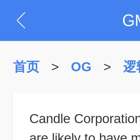
G
首页
>
OG
>
逻
Candle Corporation'
are likely to have