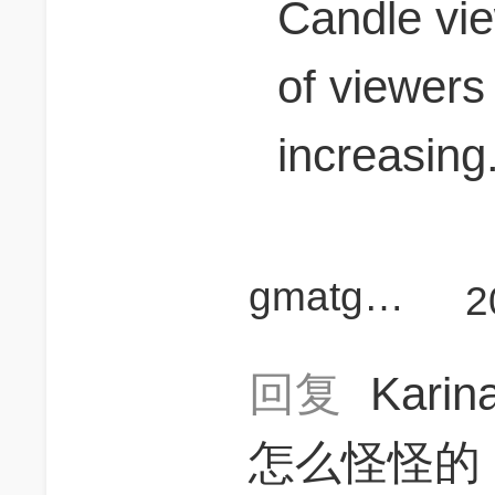
Candle vie
of viewers
increasing
gmatgoer
2
回复
Kari
怎么怪怪的