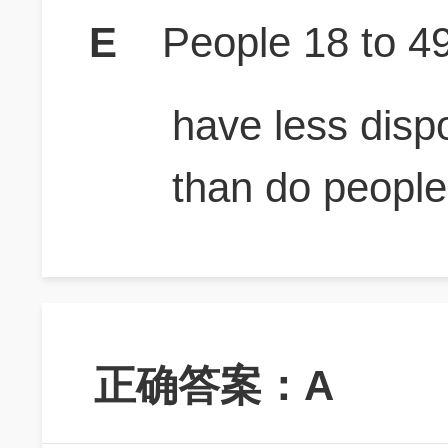
E
People 18 to 49
have less disp
than do people
正确答案：A