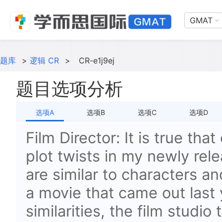
GMAT
题库
>
逻辑 CR
>
CR-e1j9ej
题目选项分析
选项A
选项B
选项C
选项D
Film Director: It is true tha
plot twists in my newly rel
are similar to characters an
a movie that came out last 
similarities, the film studi