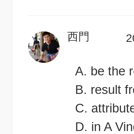
西門
2
A. be the r
B. result f
C. attribut
D. in A Vin