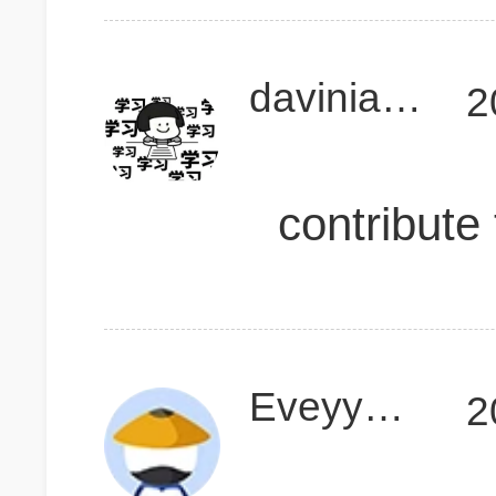
davinia1991
2
contribute 
Eveyyyy7
2