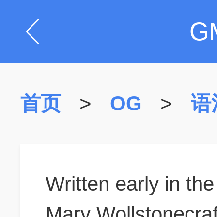
G
首页
>
OG
>
语
Written early in th
Mary Wollstonecraft