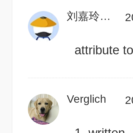
刘嘉玲750
2
attribut
Verglich
2
1. writ