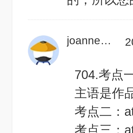
joanne1996313
2
704.考点
主语是作
考点二：att
考点三：attri