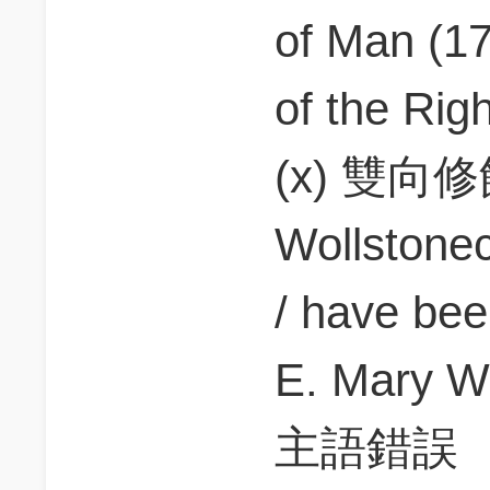
of Man (17
of the Rig
(x) 雙向修飾
Wollston
/ have been
E. Mary W
主語錯誤