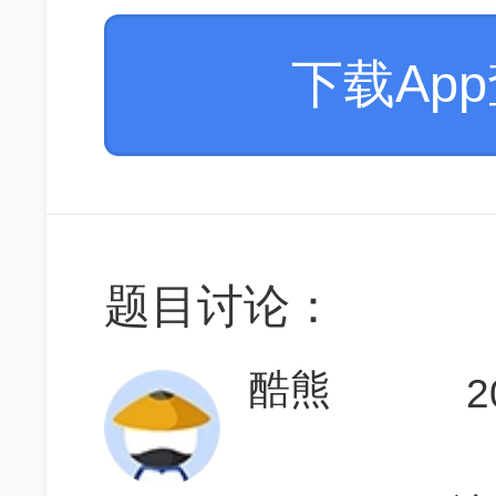
下载Ap
题目讨论：
酷熊
2