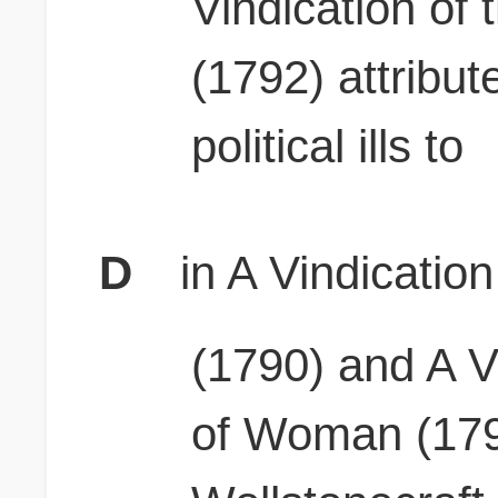
Vindication of
(1792) attribu
political ills to
D
in A Vindicatio
(1790) and A Vi
of Woman (179