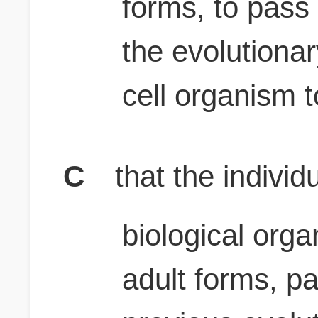
forms, to pass 
the evolutiona
cell organism t
C
that the indivi
biological org
adult forms, pa