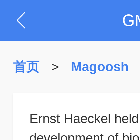
G
首页
>
Magoosh
Ernst Haeckel hel
development of bio