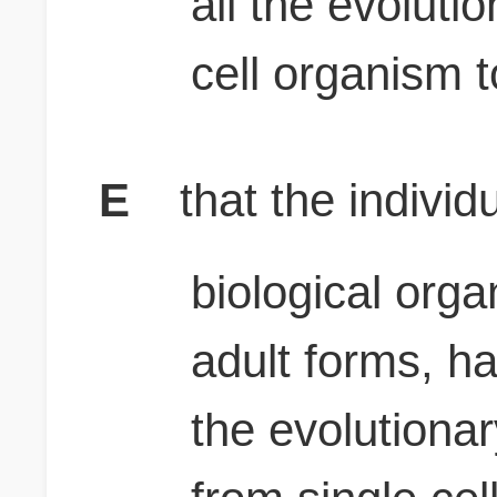
all the evoluti
cell organism t
E
that the indivi
biological org
adult forms, h
the evolutiona