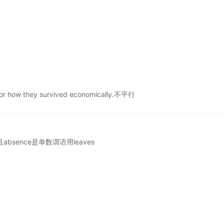
 or how they survived economically.不平行
，且absence是单数谓语用leaves