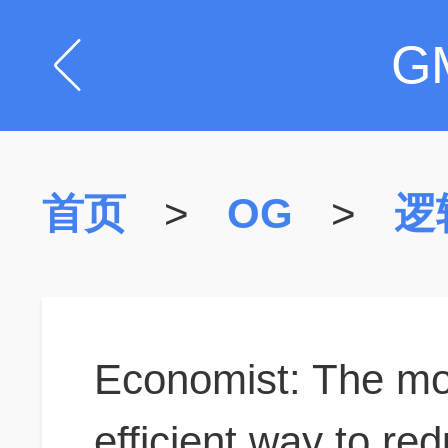
G
首页
>
OG
>
逻
Economist: The mo
efficient way to re