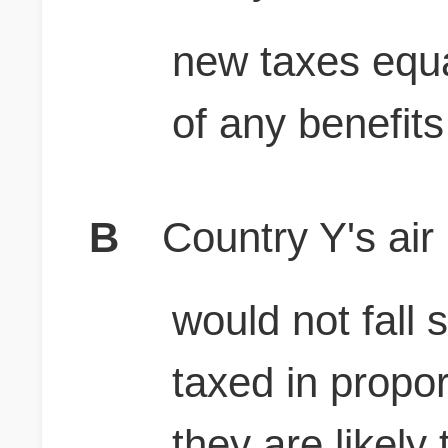
new taxes equa
of any benefit
B
Country Y's air
would not fall s
taxed in propo
they are likely