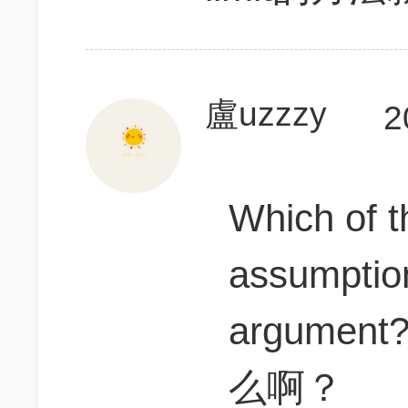
盧uzzzy
2
Which of t
assumption
argume
么啊？