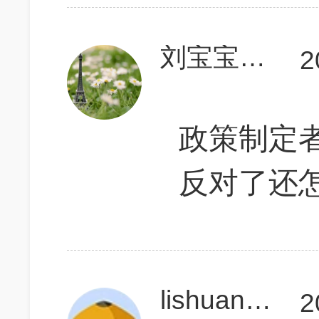
刘宝宝vincent
2
政策制定
反对了还
lishuang600
2