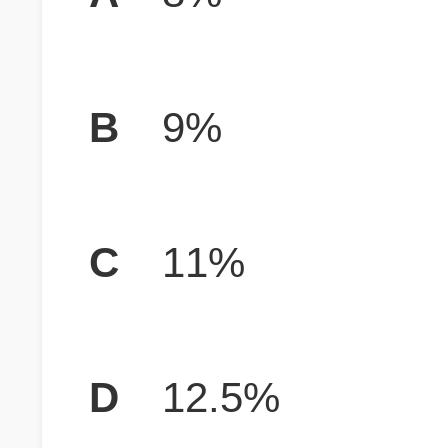
B
9%
C
11%
D
12.5%