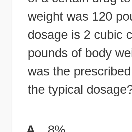
weight was 120 poun
dosage is 2 cubic 
pounds of body wei
was the prescribed
the typical dosage
A
8%