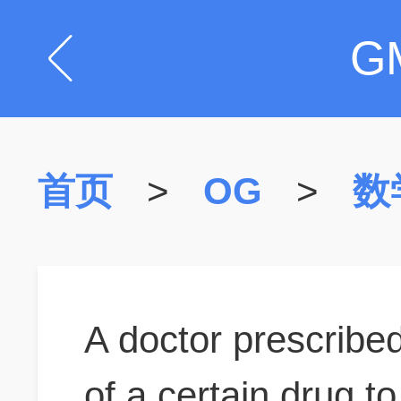
G
首页
>
OG
>
数
A doctor prescribe
of a certain drug t